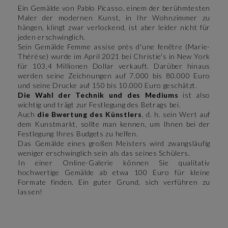
Ein Gemälde von Pablo Picasso, einem der berühmtesten
Maler der modernen Kunst, in Ihr Wohnzimmer zu
hängen, klingt zwar verlockend, ist aber leider nicht für
jeden erschwinglich.
Sein Gemälde Femme assise près d'une fenêtre (Marie-
Thérèse) wurde im April 2021 bei Christie's in New York
für 103,4 Millionen Dollar verkauft. Darüber hinaus
werden seine Zeichnungen auf 7.000 bis 80.000 Euro
und seine Drucke auf 150 bis 10.000 Euro geschätzt.
Die Wahl der Technik und des Mediums
ist also
wichtig und trägt zur Festlegung des Betrags bei.
Auch
die Bwertung des Künstlers
, d. h. sein Wert auf
dem Kunstmarkt, sollte man kennen, um Ihnen bei der
Festlegung Ihres Budgets zu helfen.
Das Gemälde eines großen Meisters wird zwangsläufig
weniger erschwinglich sein als das seines Schülers.
In einer Online-Galerie können Sie qualitativ
hochwertige Gemälde ab etwa 100 Euro für kleine
Formate finden. Ein guter Grund, sich verführen zu
lassen!