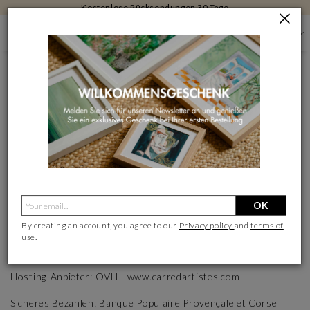
Kostenlose Rücksendungen 30 Tage
RECHTLICHE HINWEISE
RECHTLICHE HINWEISE
HERAUSGEBER
Carré d'artistes
SAS mit einem Kapital von 482.800 €
Eingetragen im Handels- und Gesellschaftsregister von Aix en
OK
Provence unter der Nr. 437 656 051
By creating an account, you agree to our
Privacy policy
and
terms of
Domiziliert in 230 chemin des valladets 13510 Eguilles -
use.
Frankreich
Hosting-Anbieter: OVH - www.carredartistes.com
Sicheres Bezahlen: Banque Populaire Provençale et Corse