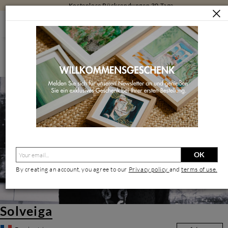
Kostenlose Rücksendungen 30 Tage
KÜNSTLER/INNEN
SOLVEIGA
Solveiga | Zeitgenössischer Künstler
OK
By creating an account, you agree to our
Privacy policy
and
terms of use.
Solveiga