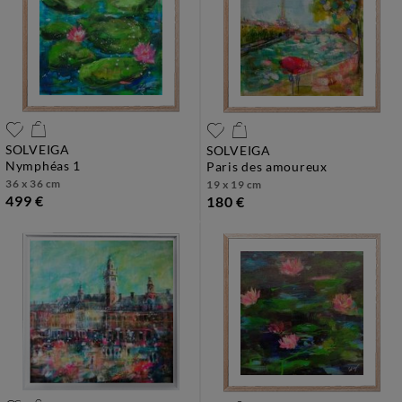
SOLVEIGA
SOLVEIGA
nymphéas 1
paris des amoureux
36 x 36 cm
19 x 19 cm
499 €
180 €