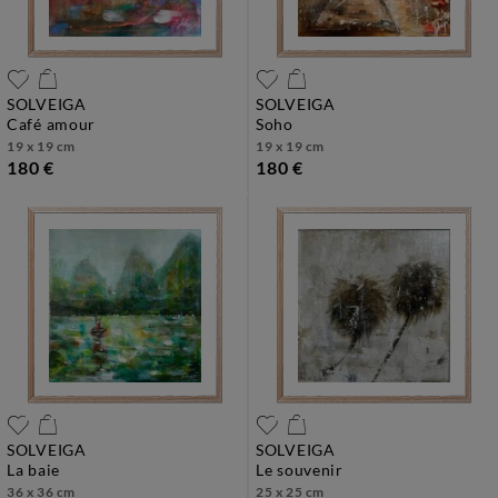
SOLVEIGA
SOLVEIGA
café amour
soho
19 x 19 cm
19 x 19 cm
180 €
180 €
SOLVEIGA
SOLVEIGA
la baie
le souvenir
36 x 36 cm
25 x 25 cm