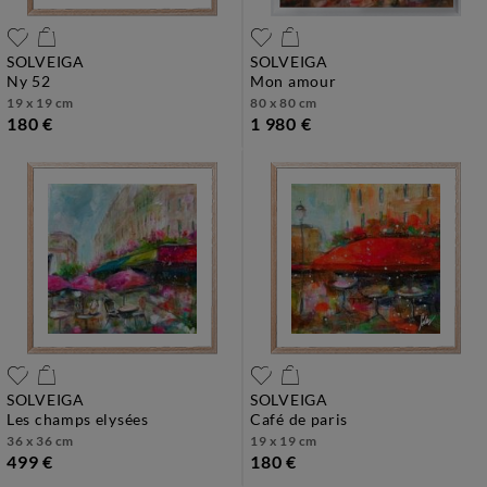
SOLVEIGA
SOLVEIGA
ny 52
mon amour
19 x 19 cm
80 x 80 cm
180 €
1 980 €
SOLVEIGA
SOLVEIGA
les champs elysées
café de paris
36 x 36 cm
19 x 19 cm
499 €
180 €