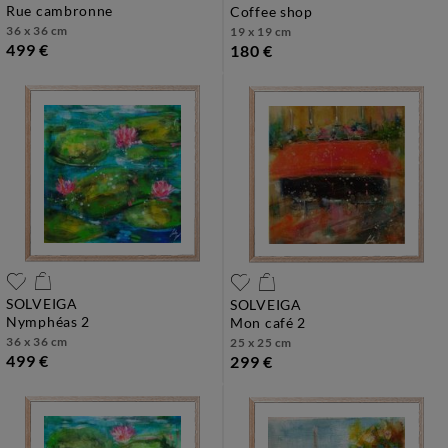
rue cambronne
coffee shop
36 x 36 cm
19 x 19 cm
499 €
180 €
SOLVEIGA
SOLVEIGA
nymphéas 2
mon café 2
36 x 36 cm
25 x 25 cm
499 €
299 €