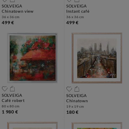
SOLVEIGA
SOLVEIGA
chinatown view
instant café
36 x 36 cm
36 x 36 cm
499 €
499 €
SOLVEIGA
SOLVEIGA
café robert
chinatown
80 x 80 cm
19 x 19 cm
1 980 €
180 €