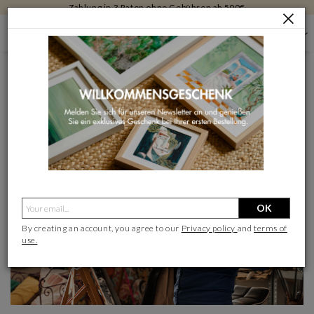
Kostenlose Rücksendungen 30 Tage
UNSER ENGAGEMENT
Die Künstler an erster Stelle
OK
By creating an account, you agree to our
Privacy policy
and
terms of
use.