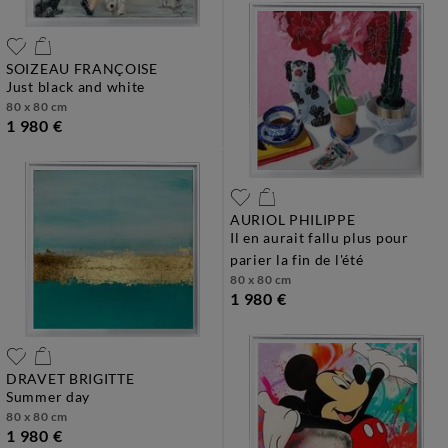
SOIZEAU FRANÇOISE
just black and white
80 x 80 cm
1 980 €
AURIOL PHILIPPE
il en aurait fallu plus pour
parier la fin de l'été
80 x 80 cm
1 980 €
DRAVET BRIGITTE
summer day
80 x 80 cm
1 980 €