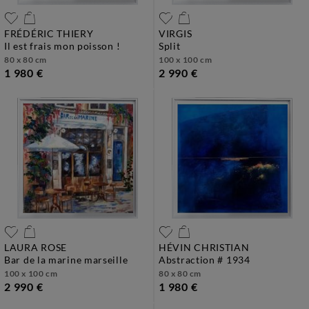
FRÉDÉRIC THIERY
VIRGIS
il est frais mon poisson !
split
80 x 80 cm
100 x 100 cm
1 980 €
2 990 €
LAURA ROSE
HÉVIN CHRISTIAN
bar de la marine marseille
abstraction # 1934
100 x 100 cm
80 x 80 cm
2 990 €
1 980 €