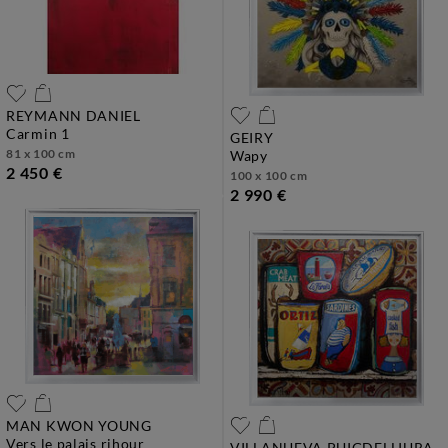
REYMANN DANIEL
carmin 1
GEIRY
81 x 100 cm
wapy
2 450 €
100 x 100 cm
2 990 €
MAN KWON YOUNG
vers le palais rihour
VILLANUEVA PUIGDELLIURA