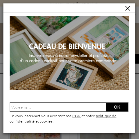
Livraison
gratuite
en galerie
PEINTURES
Peintures
FILTRER
Créer une alerte
(1999 œuvres)
Vue par artiste
OK
En vous inscrivant vous acceptez nos
CGV
et notre
politique de
confidentialité et cookies.