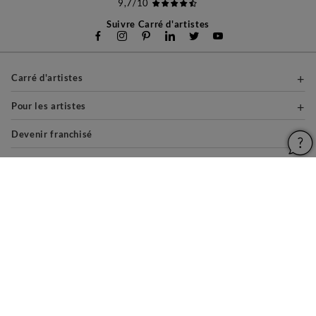
9,7/10
Suivre Carré d'artistes
Carré d'artistes
Pour les artistes
Devenir franchisé
Pour les professionnels
À propos
Aide & Guides
Mentions légales
Conditions générales d'utilisation
Vie privée et cookies