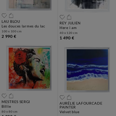
LAU BLOU
REY JULIEN
les douces larmes du lac
here i am
100 x 100 cm
40 x 120 cm
2 990 €
1 490 €
MESTRES SERGI
AURÉLIE LAFOURCADE
billie
PAINTER
80 x 80 cm
velvet blue