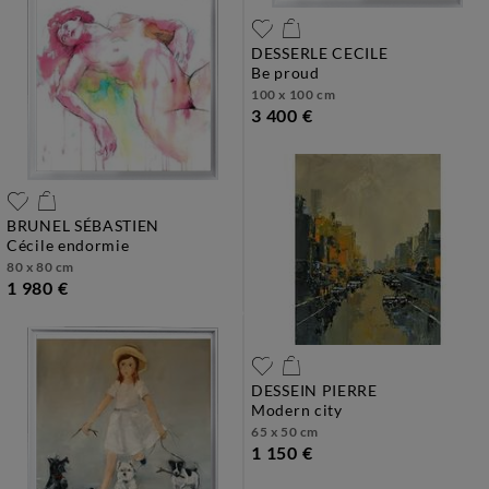
DESSERLE CECILE
be proud
100 x 100 cm
3 400 €
BRUNEL SÉBASTIEN
cécile endormie
80 x 80 cm
1 980 €
DESSEIN PIERRE
modern city
65 x 50 cm
1 150 €