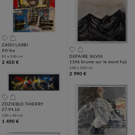
ZAÏDI LARBI
afrika
DEPAIRE SILVIA
81 x 100 cm
2 450 €
1146 brume sur le mont fuji
100 x 100 cm
2 990 €
ZDZIEBLO THIERRY
27.94.16
120 x 40 cm
1 490 €