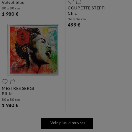
velvet blue
COUPETTE STEFFI
80 x 80 cm
chic
1 980 €
36 x 36 cm
499 €
MESTRES SERGI
billie
80 x 80 cm
1 980 €
Voir plus d'œuvres