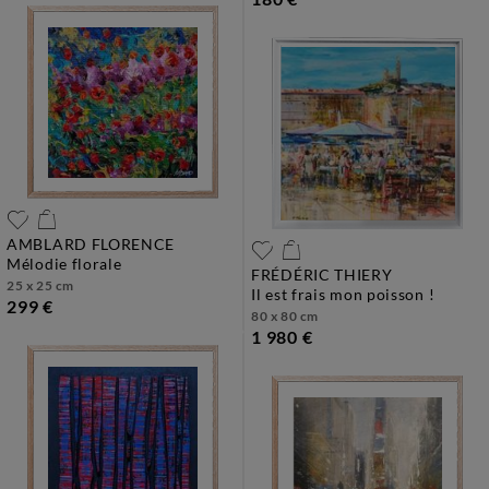
AMBLARD FLORENCE
mélodie florale
FRÉDÉRIC THIERY
25 x 25 cm
il est frais mon poisson !
299 €
80 x 80 cm
1 980 €