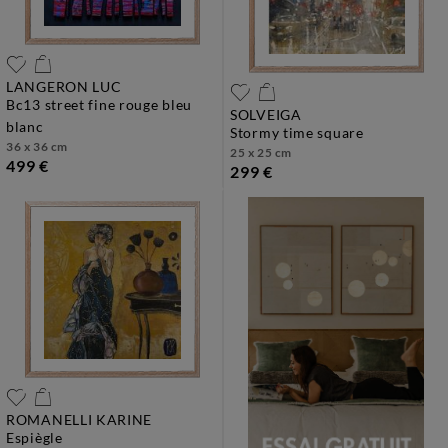
LANGERON LUC
bc13 street fine rouge bleu
SOLVEIGA
blanc
stormy time square
36 x 36 cm
25 x 25 cm
499 €
299 €
ROMANELLI KARINE
espiègle