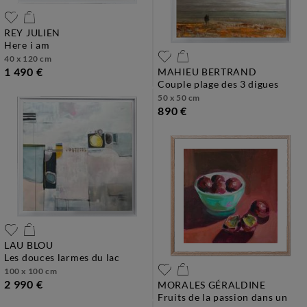
REY JULIEN
here i am
40 x 120 cm
1 490 €
MAHIEU BERTRAND
couple plage des 3 digues
50 x 50 cm
890 €
LAU BLOU
les douces larmes du lac
100 x 100 cm
2 990 €
MORALES GÉRALDINE
fruits de la passion dans un