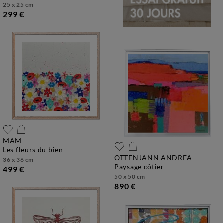
25 x 25 cm
299 €
MAM
les fleurs du bien
OTTENJANN ANDREA
36 x 36 cm
paysage côtier
499 €
50 x 50 cm
890 €