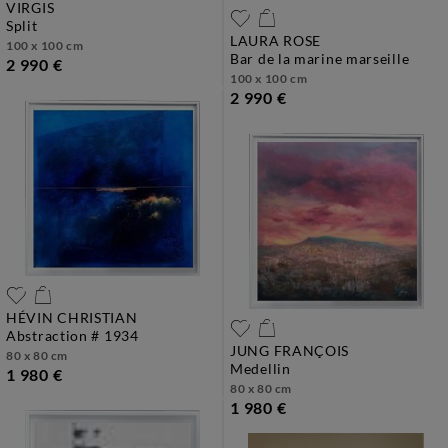
VIRGIS
split
LAURA ROSE
100 x 100 cm
bar de la marine marseille
2 990 €
100 x 100 cm
2 990 €
HÉVIN CHRISTIAN
abstraction # 1934
JUNG FRANÇOIS
80 x 80 cm
medellin
1 980 €
80 x 80 cm
1 980 €