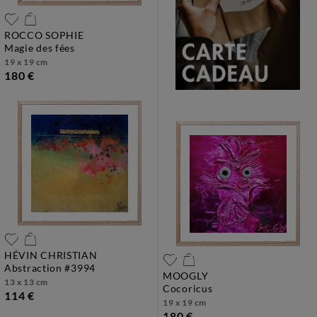
ROCCO SOPHIE
magie des fées
19 x 19 cm
180 €
HÉVIN CHRISTIAN
abstraction #3994
MOOGLY
13 x 13 cm
cocoricus
114 €
19 x 19 cm
180 €