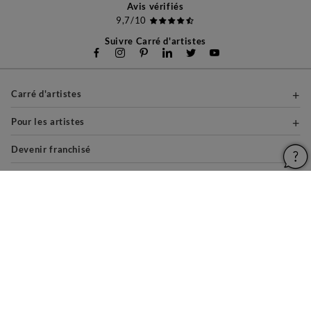
Avis vérifiés
9,7/10
Suivre Carré d'artistes
Carré d'artistes
Pour les artistes
Devenir franchisé
Pour les professionnels
À propos
Aide & Guides
Mentions légales
Conditions générales d'utilisation