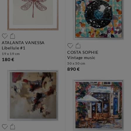
ATALANTA VANESSA
libellule #1
COSTA SOPHIE
19 x 19 cm
vintage music
180 €
50 x 50 cm
890 €