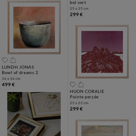
bol vert
25 x 25 cm
299 €
LUNDH JONAS
bowl of dreams 2
36 x 36 cm
499 €
HUON CORALIE
pointe perçée
25 x 25 cm
299 €