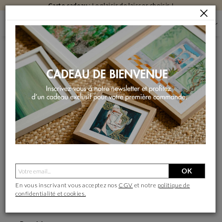
Payez en
3x sans frais
dès 500€
SITE_MAP
Plan du site
ARTISTES
Best-sellers
Nouveaux artistes
Artistes émergents
PEINTURES
OK
À découvrir
En vous inscrivant vous acceptez nos
CGV
et notre
politique de
Best-sellers
confidentialité et cookies.
Nos coups de cœur
Nouveautés