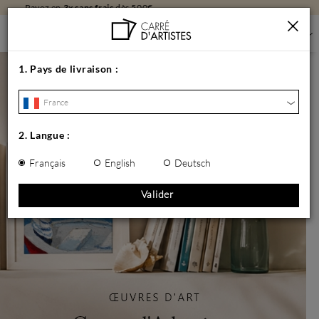
Livraison
gratuite
en galerie
1.
Pays de livraison
:
France
2.
Langue
:
Français
English
Deutsch
Valider