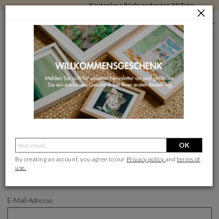
Kostenlose Rücksendungen 30 Tage
ANMELDEN
ANMELDEN
Über Google anmelden
Über Facebook anmelden
OK
- ODER -
By creating an account, you agree to our
Privacy policy
and
terms of
use.
Ich bin bereits Kunde/Kundin
Neukunde ?
E-Mail-Adresse