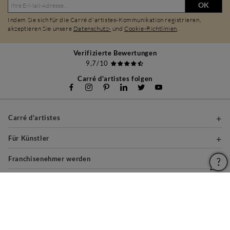
OK
Indem Sie sich für die Carré d'artistes-Kommunikation registrieren,
akzeptieren Sie unsere
Datenschutz-
und
Cookie-Richtlinien
.
Verifizierte Bewertungen
9,7/10
Carré d'artistes folgen
Carré d'artistes
Für Künstler
Franchisenehmer werden
Für Unternehmen
Über
Hilfe & Ratgeber