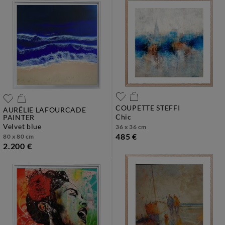
COUPETTE STEFFI
AURÉLIE LAFOURCADE
chic
PAINTER
velvet blue
36 x 36 cm
485 €
80 x 80 cm
2.200 €