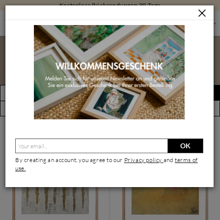
Kostenlose Rücksendungen 30 Tage
MALEREI
Malerei
FILTERN
Alert erstellen
(21426 Kunstwerke)
Ansicht nach Künstler
OK
By creating an account, you agree to our
Privacy policy
and
terms of
use.