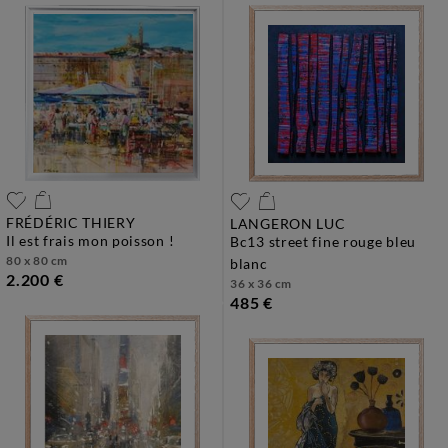
FRÉDÉRIC THIERY
LANGERON LUC
il est frais mon poisson !
bc13 street fine rouge bleu
80 x 80 cm
blanc
2.200 €
36 x 36 cm
485 €