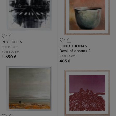
REY JULIEN
LUNDH JONAS
here i am
bowl of dreams 2
40 x 120 cm
36 x 36 cm
1.650 €
485 €