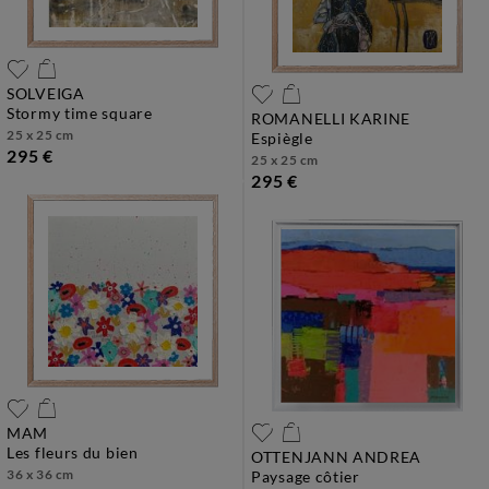
SOLVEIGA
stormy time square
ROMANELLI KARINE
25 x 25 cm
espiègle
295 €
25 x 25 cm
295 €
MAM
les fleurs du bien
OTTENJANN ANDREA
36 x 36 cm
paysage côtier