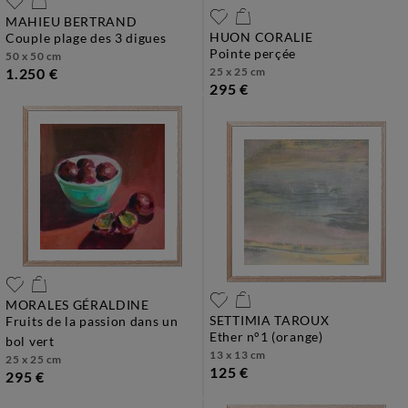
MAHIEU BERTRAND
HUON CORALIE
couple plage des 3 digues
pointe perçée
50 x 50 cm
1.250 €
25 x 25 cm
295 €
MORALES GÉRALDINE
SETTIMIA TAROUX
fruits de la passion dans un
ether n°1 (orange)
bol vert
13 x 13 cm
25 x 25 cm
125 €
295 €