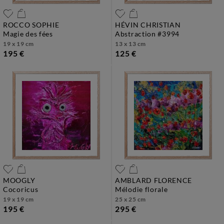
ROCCO SOPHIE
HÉVIN CHRISTIAN
magie des fées
abstraction #3994
19 x 19 cm
13 x 13 cm
195 €
125 €
MOOGLY
AMBLARD FLORENCE
cocoricus
mélodie florale
19 x 19 cm
25 x 25 cm
195 €
295 €