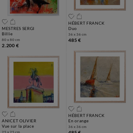
HÉBERT FRANCK
MESTRES SERGI
duo
billie
36 x 36 cm
485 €
80 x 80 cm
2.200 €
HÉBERT FRANCK
ANICET OLIVIER
en orange
vue sur la place
36 x 36 cm
485 €
25 x 25 cm