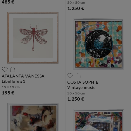
485 €
50 x 50 cm
1.250 €
ATALANTA VANESSA
libellule #1
COSTA SOPHIE
19 x 19 cm
vintage music
195 €
50 x 50 cm
1.250 €