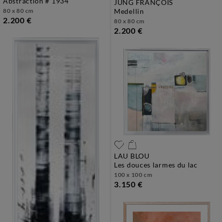
abstraction # 1934
JUNG FRANÇOIS
80 x 80 cm
medellin
2.200 €
80 x 80 cm
2.200 €
LAU BLOU
les douces larmes du lac
100 x 100 cm
3.150 €