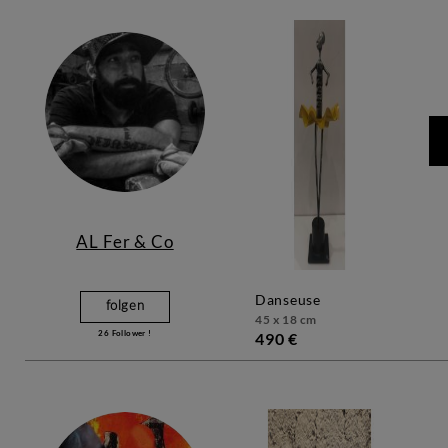
AL Fer & Co
danseuse
folgen
45 x 18 cm
26
Follower !
490 €