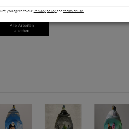
ount, you agree to our
Privacy policy
and
terms of use.
Alle Arbeiten
ansehen