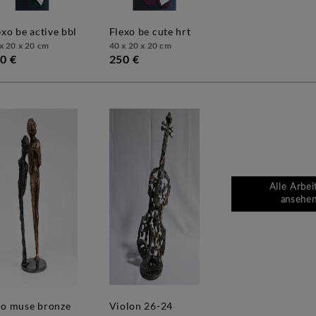
lexo be active bbl
flexo be cute hrt
x 20 x 20 cm
40 x 20 x 20 cm
0 €
250 €
Alle Arbei
ansehe
violon 26-24