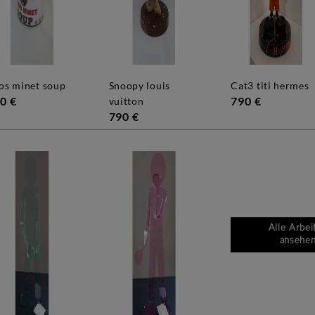
ros minet soup
snoopy louis
cat3 titi hermes
0 €
790 €
vuitton
790 €
Alle Arbei
ansehe