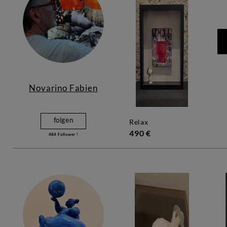
Novarino Fabien
folgen
relax
490 €
484
Follower !