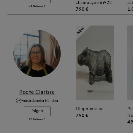
champagne 69-23
ac
62
Follower !
790 €
1.
Roche Clarisse
Aufstrebender Künstler
hippopotame
petit manchot du
folgen
790 €
fr
86
Follower !
49