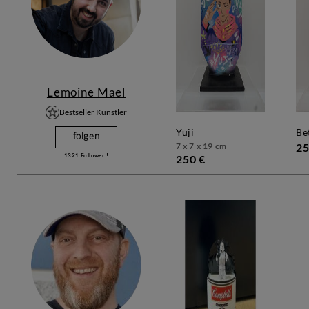
Lemoine Mael
Bestseller Künstler
yuji
b
folgen
7 x 7 x 19 cm
25
1321
Follower !
250 €