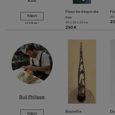
flexo be desperate
f
folgen
40 
hny
25
40 x 20 x 20 cm
55
Follower !
250 €
Buil Philippe
bouteille
duo muse bronze
folgen