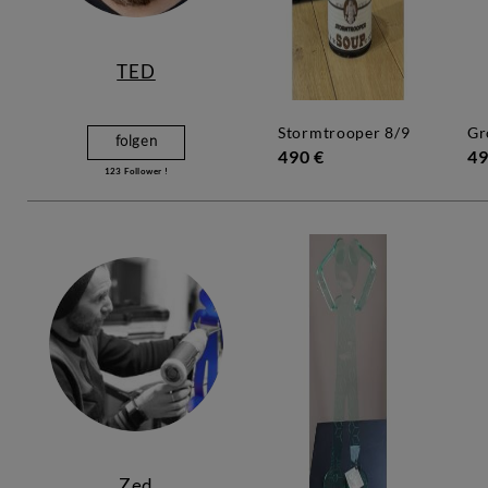
TED
stormtrooper 8/9
g
folgen
490 €
49
123
Follower !
Zed