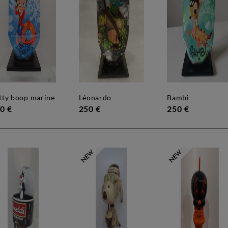
etty boop marine
léonardo
bambi
0 €
250 €
250 €