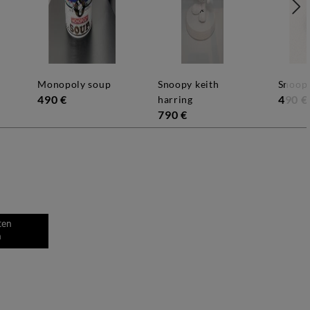
monopoly soup
snoopy keith
snoop
490 €
490 €
harring
790 €
ten
n