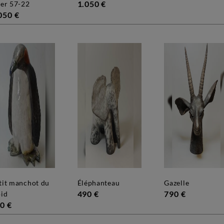
1.050 €
ier 57-22
050 €
éléphanteau
gazelle
490 €
790 €
oid
0 €