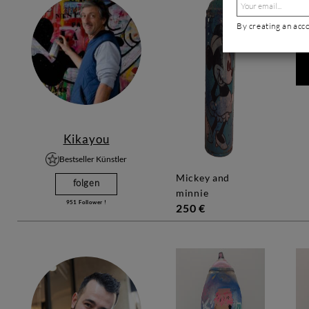
By creating an acc
Kikayou
Bestseller Künstler
mickey and
folgen
minnie
951
Follower !
250 €