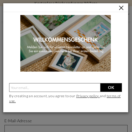
Kostenlose Rücksendungen 30 Tage
ANMELDEN
ANMELDEN
Über Google anmelden
Über Facebook anmelden
OK
- ODER -
By creating an account, you agree to our
Privacy policy
and
terms of
use.
Ich bin bereits Kunde/Kundin
Neukunde ?
E-Mail-Adresse