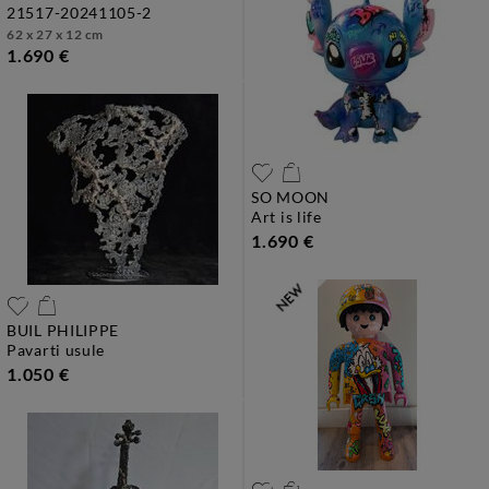
21517-20241105-2
62 x 27 x 12 cm
1.690 €
SO MOON
art is life
1.690 €
BUIL PHILIPPE
pavarti usule
1.050 €