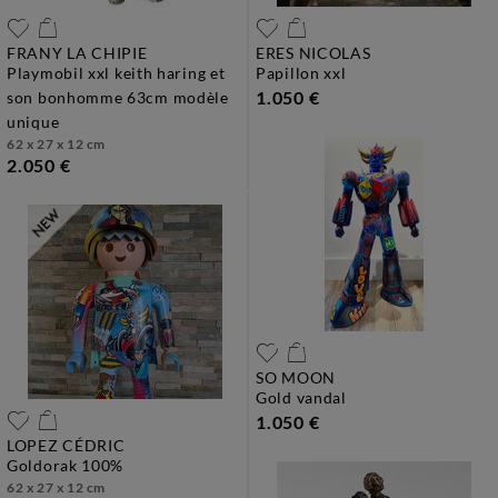
FRANY LA CHIPIE
ERES NICOLAS
playmobil xxl keith haring et
papillon xxl
1.050 €
son bonhomme 63cm modèle
unique
62 x 27 x 12 cm
2.050 €
SO MOON
gold vandal
1.050 €
LOPEZ CÉDRIC
goldorak 100%
62 x 27 x 12 cm