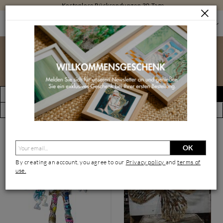
Kostenlose Rücksendungen 30 Tage
SKULPTUREN
SKULPTUREN NACH GRÖSSE
GROSSE SKULPTUREN
Große Skulpturen
FILTERN
Alert erstellen
(70 Kunstwerke)
Ansicht nach Künstler
OK
By creating an account, you agree to our
Privacy policy
and
terms of
use.