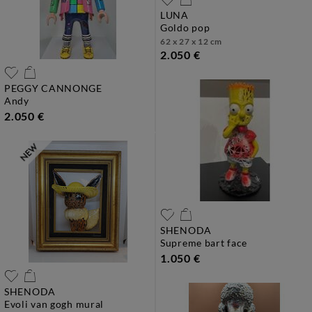
LUNA
goldo pop
62 x 27 x 12 cm
2.050 €
PEGGY CANNONGE
andy
2.050 €
SHENODA
supreme bart face
1.050 €
SHENODA
evoli van gogh mural