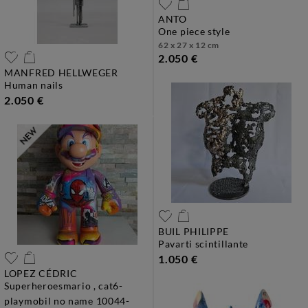
ANTO
one piece style
62 x 27 x 12 cm
2.050 €
MANFRED HELLWEGER
human nails
2.050 €
BUIL PHILIPPE
pavarti scintillante
1.050 €
LOPEZ CÉDRIC
superheroesmario , cat6-
playmobil no name 10044-