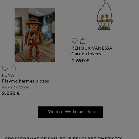
RENOUX VANESSA
garden lovers
1.690 €
LUNA
playmo hermès picsou
62 x 27 x 12 cm
2.050 €
Weitere Werke ansehen
GROSSFORMATIGE SKULPTUR BEI CARRÉ D'ARTISTES K