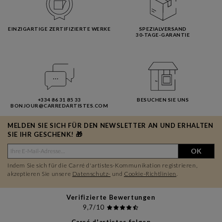
EINZIGARTIGE ZERTIFIZIERTE WERKE
SPEZIALVERSAND
30-TAGE-GARANTIE
+334 86 31 85 33
BESUCHEN SIE UNS
BONJOUR@CARREDARTISTES.COM
MELDEN SIE SICH FÜR DEN NEWSLETTER AN UND ERHALTEN
SIE IHR GESCHENK! 🎁
OK
Indem Sie sich für die Carré d'artistes-Kommunikation registrieren,
akzeptieren Sie unsere
Datenschutz-
und
Cookie-Richtlinien
.
Verifizierte Bewertungen
9,7/10
Carré d'artistes folgen