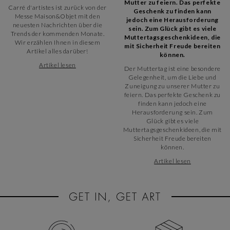
Mutter zu feiern. Das perfekte
Carré d'artistes ist zurück von der
Geschenk zu finden kann
Messe Maison&Objet mit den
jedoch eine Herausforderung
neuesten Nachrichten über die
sein. Zum Glück gibt es viele
Trends der kommenden Monate.
Muttertagsgeschenkideen, die
Wir erzählen Ihnen in diesem
mit Sicherheit Freude bereiten
Artikel alles darüber!
können.
Artikel lesen
Der Muttertag ist eine besondere
Gelegenheit, um die Liebe und
Zuneigung zu unserer Mutter zu
feiern. Das perfekte Geschenk zu
finden kann jedoch eine
Herausforderung sein. Zum
Glück gibt es viele
Muttertagsgeschenkideen, die mit
Sicherheit Freude bereiten
können.
Artikel lesen