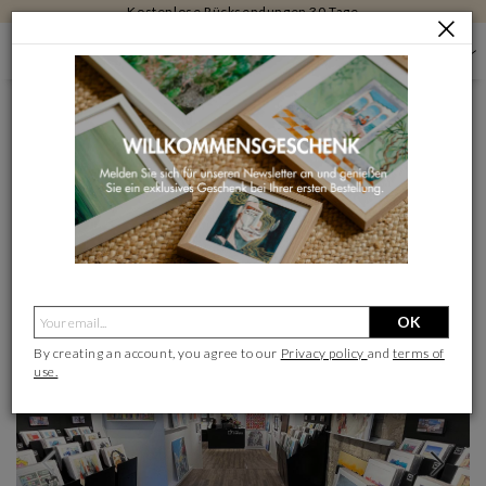
Kostenlose Rücksendungen 30 Tage
GALERIEN FÜR ZEITGENÖSSISCHE KUNST
HAUTS-DE-SEINE
KUNSTGALERIE CARRÉ D'ARTISTES IN RUEIL-MALMAISON
KUNSTGALERIE CARRÉ D'ARTISTES IN RUEIL-
MALMAISON
Als meine Lieblingsgalerie auswählen
OK
By creating an account, you agree to our
Privacy policy
and
terms of
use.