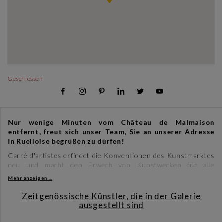
Geschlossen
Nur wenige Minuten vom Château de Malmaison
entfernt, freut sich unser Team, Sie an unserer Adresse
in Ruelloise begrüßen zu dürfen!
Carré d'artistes erfindet die Konventionen des Kunstmarktes
neu und macht den Erwerb von Kunstwerken für alle
zugänglich. Unsere freundlichen, für alle zugänglichen Galerien
Mehr anzeigen ...
laden Sie ein, die einzigartigen Kreationen unserer Künstler zu
entdecken. Ob Gemälde oder Skulpturen, Sie werden exklusive
Zeitgenössische Künstler, die in der Galerie
Schätze entdecken, die von unseren leidenschaftlichen
ausgestellt sind
Kuratoren sorgfältig ausgewählt wurden.