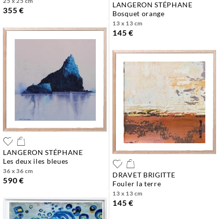
25 x 25 cm
LANGERON STÉPHANE
355 €
bosquet orange
13 x 13 cm
145 €
LANGERON STÉPHANE
les deux iles bleues
36 x 36 cm
DRAVET BRIGITTE
590 €
fouler la terre
13 x 13 cm
145 €