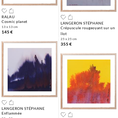
RALAU
cosmic planet
LANGERON STÉPHANE
13 x 13 cm
crépuscule rougeoyant sur un
145 €
îlot
25 x 25 cm
355 €
LANGERON STÉPHANE
enflammée