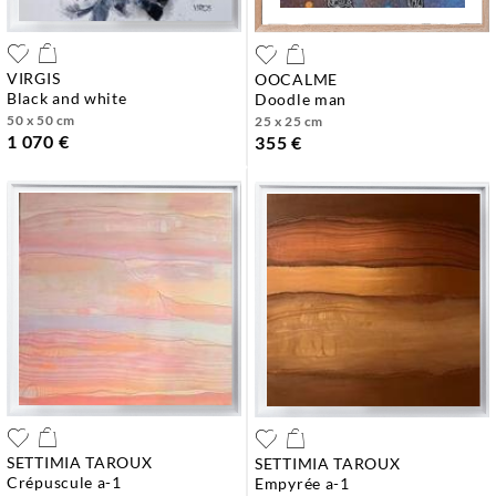
VIRGIS
OOCALME
black and white
doodle man
50 x 50 cm
25 x 25 cm
1 070 €
355 €
SETTIMIA TAROUX
SETTIMIA TAROUX
crépuscule a-1
empyrée a-1