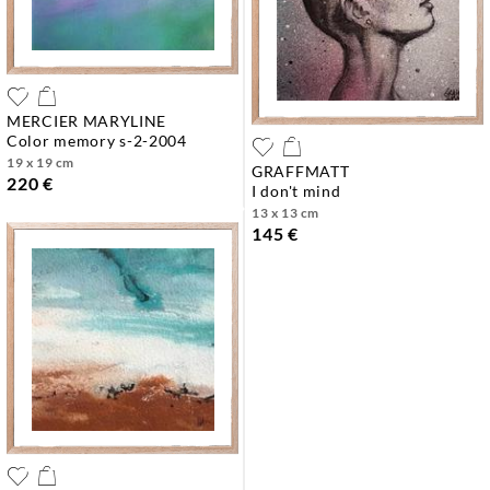
MERCIER MARYLINE
color memory s-2-2004
19 x 19 cm
GRAFFMATT
220 €
i don't mind
13 x 13 cm
145 €