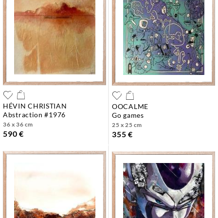
HÉVIN CHRISTIAN
OOCALME
abstraction #1976
go games
36 x 36 cm
25 x 25 cm
590 €
355 €