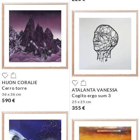
HUON CORALIE
cerro torre
ATALANTA VANESSA
36 x 36 cm
cogito ergo sum 3
590 €
25 x 25 cm
355 €