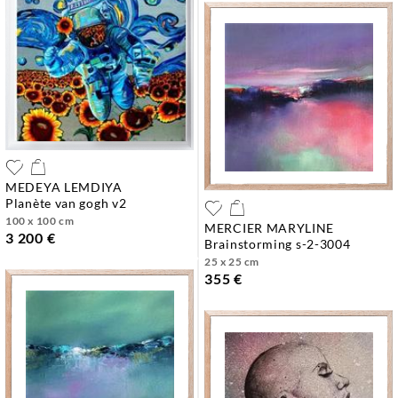
MEDEYA LEMDIYA
planète van gogh v2
100 x 100 cm
MERCIER MARYLINE
3 200 €
brainstorming s-2-3004
25 x 25 cm
355 €