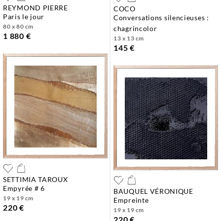
REYMOND PIERRE
COCO
paris le jour
conversations silencieuses :
80 x 80 cm
chagrincolor
1 880 €
13 x 13 cm
145 €
SETTIMIA TAROUX
empyrée # 6
BAUQUEL VÉRONIQUE
19 x 19 cm
empreinte
220 €
19 x 19 cm
220 €