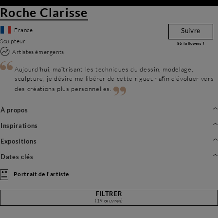
Roche Clarisse
France
Suivre
Sculpteur
86
followers !
Artistes émergents
Aujourd'hui, maîtrisant les techniques du dessin, modelage,
sculpture, je désire me libérer de cette rigueur afin d'évoluer vers
des créations plus personnelles.
À propos
Inspirations
Expositions
Dates clés
Portrait de l'artiste
FILTRER
(19 œuvres)