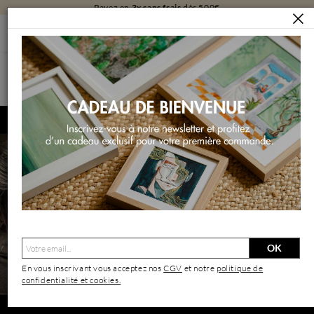
Livraison
gratuite
en galerie
ARTISTES
ROCHE CLARISSE
Roche Clarisse | Artiste Contemporain : Oeuvres & Biographie
OK
En vous inscrivant vous acceptez nos
CGV
et notre
politique de
confidentialité et cookies.