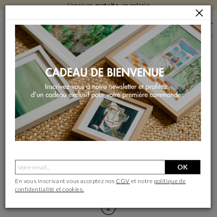
Livraison
gratuite
en galerie
PETIT LEXIQUE DE L'ART
- PETIT LEXIQUE DE L'ART -
Quelques mots couramment
employés et leurs définitions
pour mieux comprendre l’art !
OK
En vous inscrivant vous acceptez nos
CGV
et notre
politique de
confidentialité et cookies.