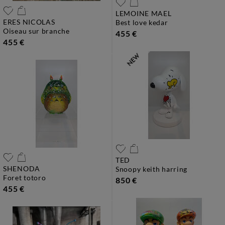
LEMOINE MAEL
ERES NICOLAS
best love kedar
oiseau sur branche
455 €
455 €
TED
SHENODA
snoopy keith harring
foret totoro
850 €
455 €