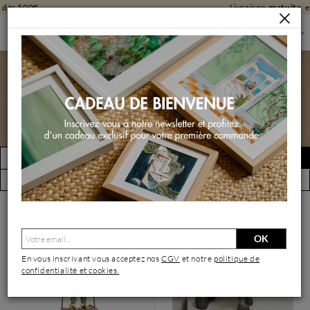
Livraison
gratuite
en galerie
SCULPTURES
SCULPTURES PAR FORMAT
SCULPTURES MOYEN FORMAT
Sculptures moyen format
FILTRER
Créer une alerte
(224 œuvres)
Vue par artiste
OK
En vous inscrivant vous acceptez nos
CGV
et notre
politique de
confidentialité et cookies.