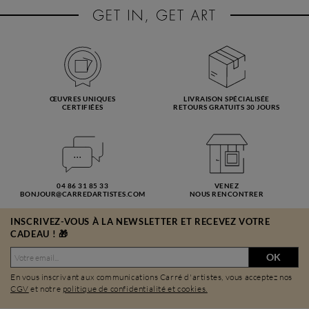
ŒUVRES UNIQUES
LIVRAISON SPÉCIALISÉE
CERTIFIÉES
RETOURS GRATUITS 30 JOURS
04 86 31 85 33
VENEZ
BONJOUR@CARREDARTISTES.COM
NOUS RENCONTRER
INSCRIVEZ-VOUS À LA NEWSLETTER ET RECEVEZ VOTRE
CADEAU ! 🎁
OK
En vous inscrivant aux communications Carré d'artistes, vous acceptez nos
CGV
et notre
politique de confidentialité et cookies.