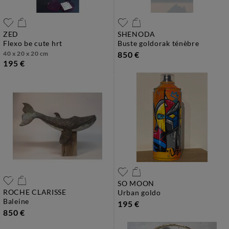
ZED
SHENODA
flexo be cute hrt
buste goldorak ténèbre
40 x 20 x 20 cm
850 €
195 €
SO MOON
ROCHE CLARISSE
urban goldo
baleine
195 €
850 €