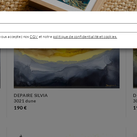
 vous acceptez nos
CGV
et notre
politique de confidentialité et cookies.
DEPAIRE SILVIA
D
3021 dune
190 €
1