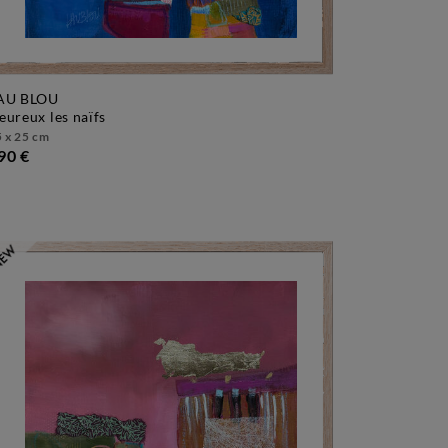
AU BLOU
heureux les naïfs
 x 25 cm
90 €