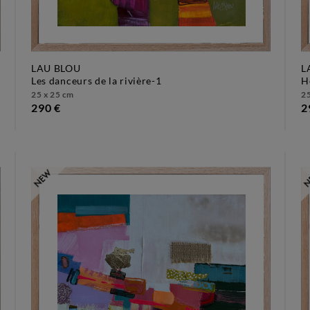
LAU BLOU
L
les danceurs de la rivière-1
25 x 25 cm
25
290 €
2