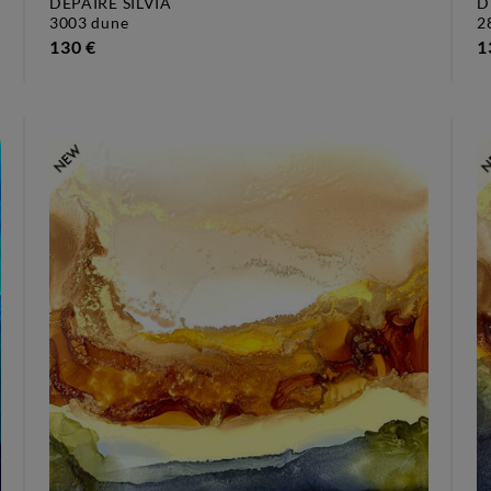
DEPAIRE SILVIA
D
3003 dune
130 €
1