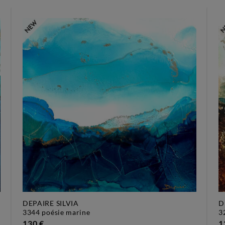
DEPAIRE SILVIA
D
3344 poésie marine
130 €
1