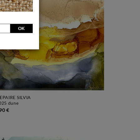
OK
EPAIRE SILVIA
3025 dune
90 €