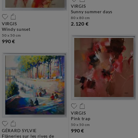
VIRGIS
sunny summer days
80 x 80 cm
2.120 €
VIRGIS
windy sunset
50 x 50 cm
990 €
VIRGIS
pink trap
50 x 50 cm
990 €
GÉRARD SYLVIE
flâneries sur les rives de