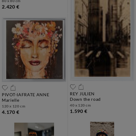
80 x 80 cm
2.420 €
REY JULIEN
PIVOT-IAFRATE ANNE
down the road
marielle
40 x 120 cm
120 x 120 cm
1.590 €
4.170 €