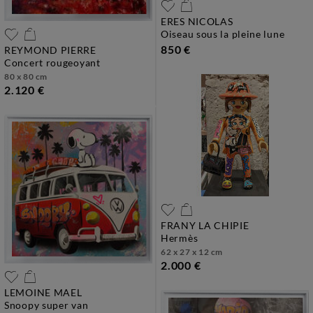
ERES NICOLAS
oiseau sous la pleine lune
850 €
REYMOND PIERRE
concert rougeoyant
80 x 80 cm
2.120 €
FRANY LA CHIPIE
hermès
62 x 27 x 12 cm
2.000 €
LEMOINE MAEL
snoopy super van