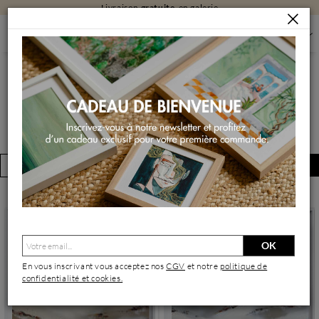
Livraison
gratuite
en galerie
GALERIE D'ART CARRÉ D'ARTISTES LYON L'EXPO
GALERIE D'ART CARRÉ D'ARTISTES
LYON L'EXPO
FILTRER
Créer une alerte
(154 œuvres)
OK
En vous inscrivant vous acceptez nos
CGV
et notre
politique de
confidentialité et cookies.