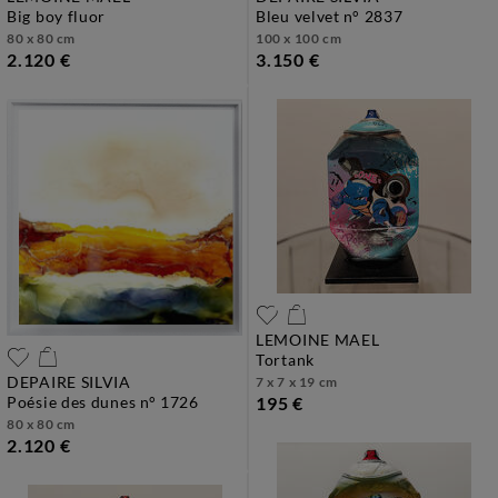
big boy fluor
bleu velvet n° 2837
80 x 80 cm
100 x 100 cm
2.120 €
3.150 €
LEMOINE MAEL
tortank
DEPAIRE SILVIA
7 x 7 x 19 cm
poésie des dunes n° 1726
195 €
80 x 80 cm
2.120 €