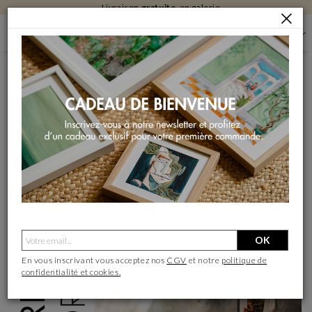
Livraison
gratuite
en galerie
LES SECRETS DE L'ENCADREMENT DE TABLEAU
- LES SECRETS DE L'ENCADREMENT DE
TABLEAU -
Comment sublimer des œuvres tout en les
intégrant dans votre univers ?
OK
En vous inscrivant vous acceptez nos
CGV
et notre
politique de
confidentialité et cookies.