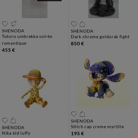
SHENODA
SHENODA
totoro umbrekka soirée
dark chrome goldorak fight
romantique
850 €
455 €
SHENODA
stitch cap creme myrtille
SHENODA
nika kid luffy
195 €