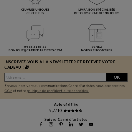
ŒUVRES UNIQUES
LIVRAISON SPÉCIALISÉE
CERTIFIÉES
RETOURS GRATUITS 30 JOURS
04 86 31 85 33
VENEZ
BONJOUR@CARREDARTISTES.COM
NOUS RENCONTRER
INSCRIVEZ-VOUS À LA NEWSLETTER ET RECEVEZ VOTRE
CADEAU ! 🎁
OK
En vous inscrivant aux communications Carré d'artistes, vous acceptez nos
CGV
et notre
politique de confidentialité et cookies.
Avis vérifiés
9,7/10
Suivre Carré d'artistes