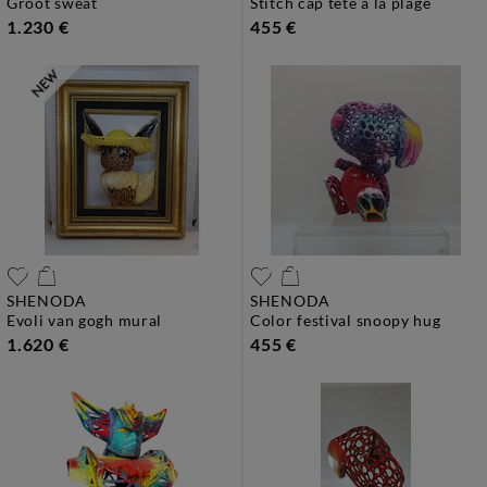
groot sweat
stitch cap tête à la plage
1.230 €
455 €
SHENODA
SHENODA
evoli van gogh mural
color festival snoopy hug
1.620 €
455 €