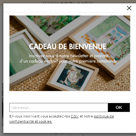
Livraison
gratuite
en galerie
ARTISTES
SHENODA
Shenoda | Artiste Contemporain : Oeuvres & Biographie
OK
En vous inscrivant vous acceptez nos
CGV
et notre
politique de
confidentialité et cookies.