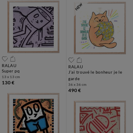
RALAU
RALAU
super pq
j'ai trouvé le bonheur je le
13 x 13 cm
garde
130 €
36 x 36 cm
490 €