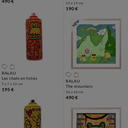
490 €
19 x 19 cm
190 €
RALAU
les chats en folies
RALAU
7 x 7 x 19 cm
the mountain
195 €
36 x 36 cm
490 €