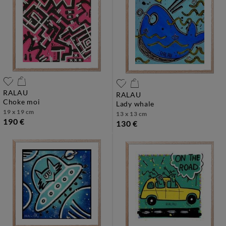
RALAU
RALAU
choke moi
lady whale
19 x 19 cm
13 x 13 cm
190 €
130 €