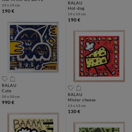
RALAU
19 x 19 cm
hot-dog
190 €
19 x 19 cm
190 €
RALAU
cute
RALAU
50 x 50 cm
mister cheese
990 €
13 x 13 cm
130 €