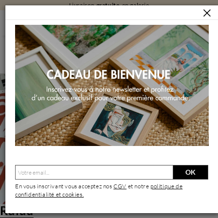
Livraison
gratuite
en galerie
ARTISTES
RALAU
Ralau | Artiste Contemporain : Oeuvres & Biographie
OK
En vous inscrivant vous acceptez nos
CGV
et notre
politique de
confidentialité et cookies.
Ralau