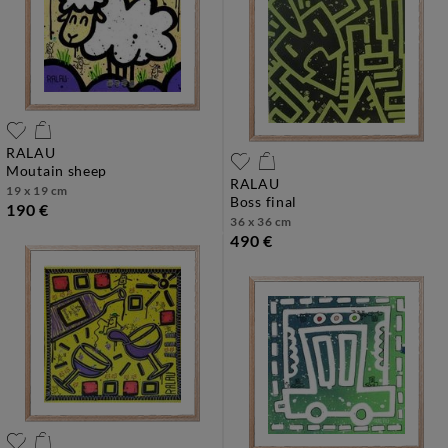
RALAU
moutain sheep
RALAU
19 x 19 cm
boss final
190 €
36 x 36 cm
490 €