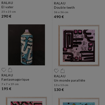
RALAU
RALAU
el vater
double teeth
25 x 25 cm
36 x 36 cm
290 €
490 €
RALAU
RALAU
fantasmagorique
un monde parallèle
7 x 7 x 19 cm
13 x 13 cm
195 €
130 €