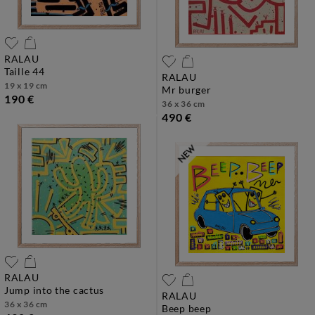
RALAU
taille 44
RALAU
19 x 19 cm
mr burger
190 €
36 x 36 cm
490 €
RALAU
jump into the cactus
RALAU
36 x 36 cm
beep beep