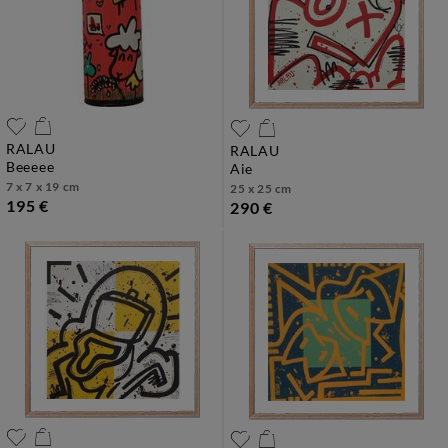
RALAU
RALAU
beeeee
aie
7 x 7 x 19 cm
25 x 25 cm
195 €
290 €