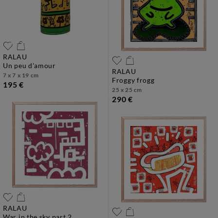
RALAU
un peu d'amour
RALAU
7 x 7 x 19 cm
froggy frogg
195 €
25 x 25 cm
290 €
RALAU
war in the sky part 2