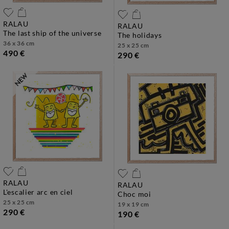
RALAU
RALAU
the last ship of the universe
the holidays
36 x 36 cm
25 x 25 cm
490 €
290 €
RALAU
RALAU
l'escalier arc en ciel
choc moi
25 x 25 cm
19 x 19 cm
290 €
190 €