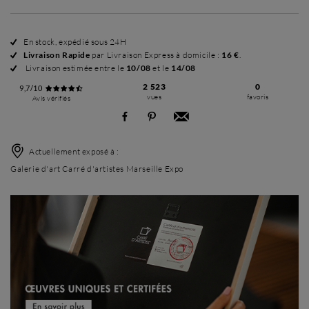
En stock, expédié sous 24H
Livraison Rapide
par Livraison Express à domicile :
16 €
.
Livraison estimée entre le
10/08
et le
14/08
2 523
0
9,7/10
vues
favoris
Avis vérifiés
Actuellement exposé à :
Galerie d'art Carré d'artistes Marseille Expo