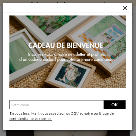
Carte cadeau
: Le plaisir de laisser choisir !
SCULPTURES
SCULPTURES PAR FORMAT
SCULPTURES GRAND FORMAT
PAULINE
Sculpture Pauline par Silve Aude | Sculpture
OK
En vous inscrivant vous acceptez nos
CGV
et notre
politique de
confidentialité et cookies.