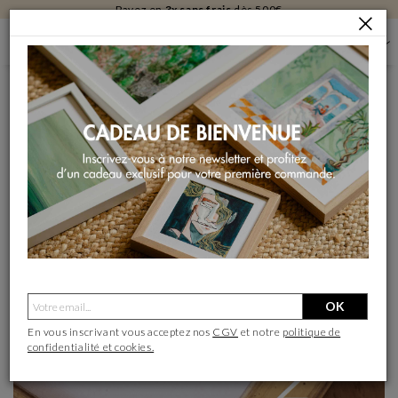
Livraison
gratuite
en galerie
5 RAISONS D'OFFRIR DE L'ART
- 5 RAISONS D'OFFRIR DE L'ART -
Et si l’art d’offrir c’était d’offrir de l’art ?
OK
En vous inscrivant vous acceptez nos
CGV
et notre
politique de
confidentialité et cookies.