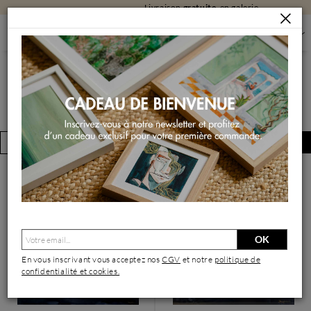
Livraison
gratuite
en galerie
NOUVEAUTÉS
NOUVEAUTÉS
FILTRER
Créer une alerte
(1381 œuvres)
OK
En vous inscrivant vous acceptez nos
CGV
et notre
politique de
confidentialité et cookies.