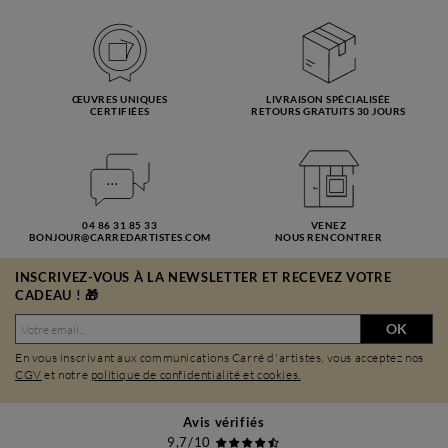
ŒUVRES UNIQUES
LIVRAISON SPÉCIALISÉE
CERTIFIÉES
RETOURS GRATUITS 30 JOURS
04 86 31 85 33
VENEZ
BONJOUR@CARREDARTISTES.COM
NOUS RENCONTRER
INSCRIVEZ-VOUS À LA NEWSLETTER ET RECEVEZ VOTRE
CADEAU ! 🎁
OK
En vous inscrivant aux communications Carré d'artistes, vous acceptez nos
CGV
et notre
politique de confidentialité et cookies.
Avis vérifiés
9,7/10