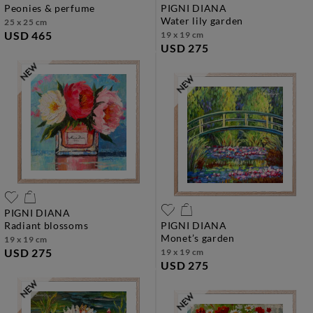
peonies & perfume
PIGNI DIANA
water lily garden
25 x 25 cm
USD 465
19 x 19 cm
USD 275
PIGNI DIANA
radiant blossoms
PIGNI DIANA
monet’s garden
19 x 19 cm
USD 275
19 x 19 cm
USD 275