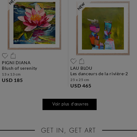
PIGNI DIANA
blush of serenity
LAU BLOU
les danceurs de la rivière-2
13 x 13 cm
USD 185
25 x 25 cm
USD 465
Voir plus d'œuvres