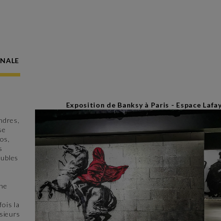
ONALE
Exposition de Banksy à Paris - Espace Lafa
ndres,
se
os,
s
eubles
une
fois la
usieurs