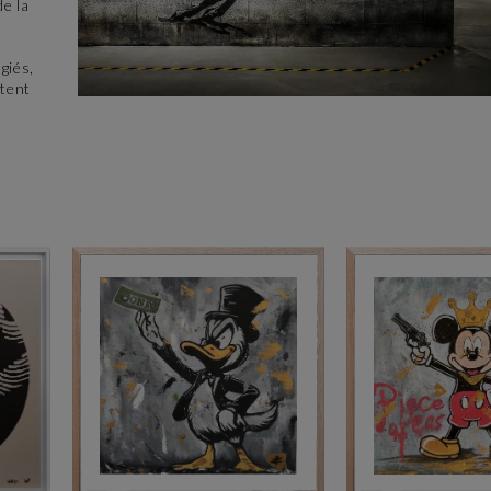
de la
giés,
rtent