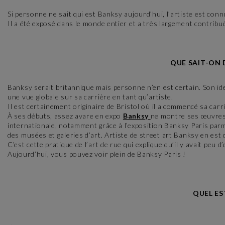
Si personne ne sait qui est Banksy aujourd’hui, l’artiste est connu
Il a été exposé dans le monde entier et a très largement contribué
QUE SAIT-ON 
Banksy serait britannique mais personne n’en est certain. Son iden
une vue globale sur sa carrière en tant qu’artiste.
Il est certainement originaire de Bristol où il a commencé sa carri
À ses débuts, assez avare en expo
Banksy
ne montre ses œuvres 
internationale, notamment grâce à l’exposition Banksy Paris parm
des musées et galeries d’art. Artiste de street art Banksy en est
C’est cette pratique de l’art de rue qui explique qu’il y avait peu 
Aujourd’hui, vous pouvez voir plein de Banksy Paris !
QUEL ES