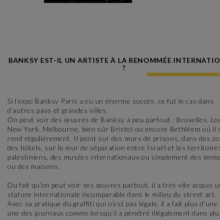
BANKSY EST-IL UN ARTISTE À LA RENOMMÉE INTERNATI
?
Si l’expo Banksy Paris a eu un énorme succès, ce fut le cas dans
d’autres pays et grandes villes.
On peut voir des œuvres de Banksy à peu partout : Bruxelles, Lo
New York, Melbourne, bien sûr Bristol ou encore Bethléem où il 
rend régulièrement. Il peint sur des murs de prisons, dans des zo
des hôtels, sur le mur de séparation entre Israël et les territoire
palestiniens, des musées internationaux ou simplement des imm
ou des maisons.
Du fait qu’on peut voir ses œuvres partout, il a très vite acquis 
stature internationale incomparable dans le milieu du street art.
Avec sa pratique du graffiti qui n’est pas légale, il a fait plus d’une 
une des journaux comme lorsqu’il a pénétré illégalement dans pl