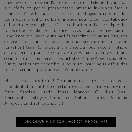
paysages oniriques, où l'arbre est toujours l'élément principal,
aux côtés de petits personnages presque invisibles face à
l'immensité de la nature. L'artiste Du Mingxuan reprend des
techniques traditionnelles chinoises pour créer des tableaux
qui sont des exemples parfaits de l' art zen. La technique des
tableaux en sable de Laurence Jovys s'accorde très bien à
l'ambiance zen. Avec leurs motifs maritimes et animaliers, ses
œuvres sont parfaites pour une chambre ou dans un salon
fengshui ! Gaïa Roma est une artiste qui joue avec la matière
et les formes pour créer des œuvres harmonieuses et aux
compositions singulières. Les artistes Marie-Ange Roussel et
Fanny pratiquent ensemble la peinture pour nous offrir des
toiles maritimes profondes et réconfortantes.
Mais ce n'est pas tout ! De nombreux autres artistes vous
attendent dans notre collection exclusive : Yu Huan-Huan,
Paxal, Sanqian, Lundh Jonas, Manconi Gil, Lau Blou,
Christophl, Rebeyre Catherine, Boitier Thierry, Bottichio
Anik, et bien d'autres encore !
DECOUVRIR LA COLLECTION FENG SHUI