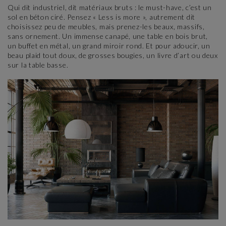
Qui dit industriel, dit matériaux bruts : le must-have, c’est un
sol en béton ciré. Pensez « Less is more », autrement dit
choisissez peu de meubles, mais prenez-les beaux, massifs,
sans ornement. Un immense canapé, une table en bois brut,
un buffet en métal, un grand miroir rond. Et pour adoucir, un
beau plaid tout doux, de grosses bougies, un livre d’art ou deux
sur la table basse.