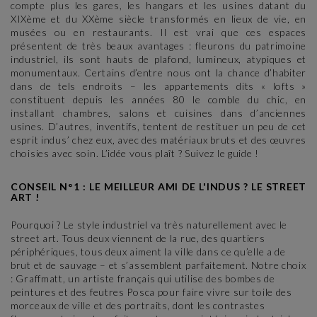
compte plus les gares, les hangars et les usines datant du
XIXème et du XXème siècle transformés en lieux de vie, en
musées ou en restaurants. Il est vrai que ces espaces
présentent de très beaux avantages : fleurons du patrimoine
industriel, ils sont hauts de plafond, lumineux, atypiques et
monumentaux. Certains d’entre nous ont la chance d’habiter
dans de tels endroits – les appartements dits « lofts »
constituent depuis les années 80 le comble du chic, en
installant chambres, salons et cuisines dans d’anciennes
usines. D’autres, inventifs, tentent de restituer un peu de cet
esprit indus’ chez eux, avec des matériaux bruts et des œuvres
choisies avec soin. L’idée vous plaît ? Suivez le guide !
CONSEIL N°1 : LE MEILLEUR AMI DE L'INDUS ? LE STREET
ART !
Pourquoi ? Le style industriel va très naturellement avec le
street art. Tous deux viennent de la rue, des quartiers
périphériques, tous deux aiment la ville dans ce qu’elle a de
brut et de sauvage – et s’assemblent parfaitement. Notre choix
: Graffmatt, un artiste français qui utilise des bombes de
peintures et des feutres Posca pour faire vivre sur toile des
morceaux de ville et des portraits, dont les contrastes