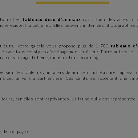
tion ? Les
tableaux déco d'animaux
constituent les accessoi
une existent à cet effet. Elles peuvent imiter des photographies 
 couleurs. Notre galerie vous propose plus de 1 700
tableaux d'
cilié avec tous les styles d’aménagement intérieur. Entre autres, le 
aine, sauvage, bohème, industriel ou cocooning.
évasion, les tableaux animaliers démontrent un réalisme impressio
s cet univers à part entière. Ces peintures apportent une ambi
siteurs, car elles sont captivantes. La faune qui y est représenté
x de compagnie.