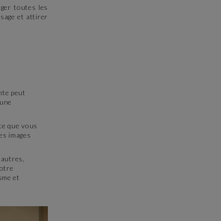
nger toutes les
sage et attirer
inte peut
 une
ête que vous
Ces images
 autres,
otre
sme et