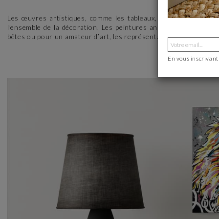
Les œuvres artistiques, comme les tableaux, constituent un él
l’ensemble de la décoration. Les peintures animalières devien
bêtes ou pour un amateur d’art, les représentations de la faune 
En vous inscrivant