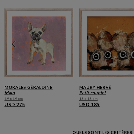
MORALES GÉRALDINE
MAURY HERVÉ
malo
petit couple!
19 x 19 cm
13 x 13 cm
USD 275
USD 185
QUELS SONT LES CRITÈRES