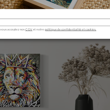
ément ornemental dans une habitation. Ils embellissent les murs
nent populaires dans l’aménagement intérieur. Que ce soit pour le
apportent une touche de vivacité dans la maison.
 vous acceptez nos
CGV
et notre
politique de confidentialité et cookies.