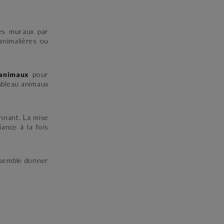
res muraux par
animalières ou
animaux
pour
tableau animaux
nnant. La mise
ance à la fois
e semble donner