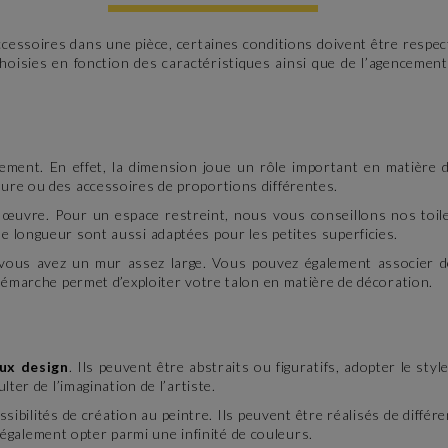
cessoires dans une pièce, certaines conditions doivent être respect
oisies en fonction des caractéristiques ainsi que de l’agencement 
ement. En effet, la dimension joue un rôle important en matière
ure ou des accessoires de proportions différentes.
te œuvre. Pour un espace restreint, nous vous conseillons nos toi
 longueur sont aussi adaptées pour les petites superficies.
 vous avez un mur assez large. Vous pouvez également associer d
 démarche permet d’exploiter votre talon en matière de décoration.
ux design
. Ils peuvent être abstraits ou figuratifs, adopter le sty
ter de l’imagination de l’artiste.
sibilités de création au peintre. Ils peuvent être réalisés de différ
nt également opter parmi une infinité de couleurs.