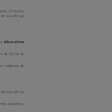
ées. À l’instar
de la salle qui
 de
décoration
les de 13 cm de
es tableaux de
le du pop art ou
entes manières,