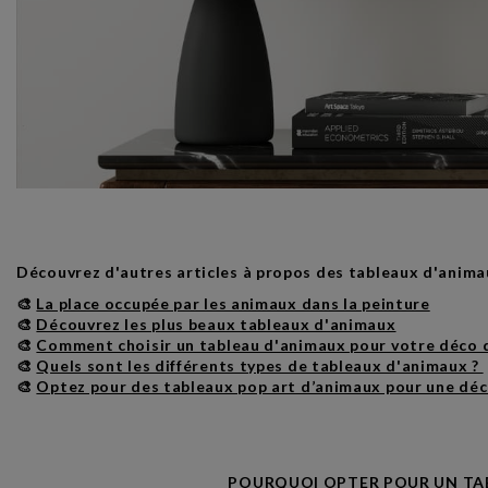
Découvrez d'autres articles à propos des tableaux d'anima
🎨
La place occupée par les animaux dans la peinture
🎨
Découvrez les plus beaux tableaux d'animaux
🎨
Comment choisir un tableau d'animaux pour votre déco d
🎨
Quels sont les différents types de tableaux d'animaux ?
🎨
Optez pour des tableaux pop art d’animaux pour une déc
POURQUOI OPTER POUR UN TA