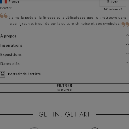
France
Suivre
Peintre
261
followers !
J'aime la poésie, la finesse et la délicatesse que l'on retrouve dans
la calligraphie, inspirée par la culture chinoise et ses symboles.
À propos
Inspirations
Expositions
Dates clés
Portrait de l'artiste
FILTRER
(0 œuvres)