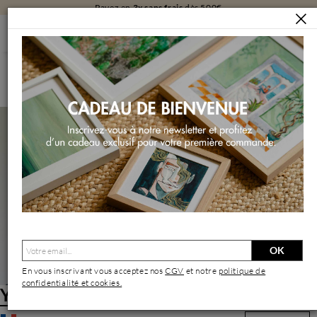
Payez en
3x sans frais
dès 500€
ARTISTES
YU HUAN HUAN
YU HUAN HUAN ANGERS
Yu Huan Huan | Artiste Contemporain : Oeuvres & Biographie
OK
En vous inscrivant vous acceptez nos
CGV
et notre
politique de
confidentialité et cookies.
Yu Huan Huan