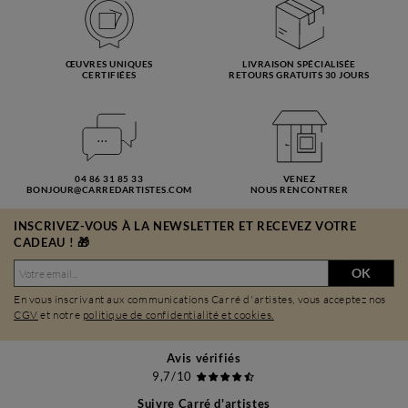
ŒUVRES UNIQUES
LIVRAISON SPÉCIALISÉE
CERTIFIÉES
RETOURS GRATUITS 30 JOURS
04 86 31 85 33
VENEZ
BONJOUR@CARREDARTISTES.COM
NOUS RENCONTRER
INSCRIVEZ-VOUS À LA NEWSLETTER ET RECEVEZ VOTRE
CADEAU ! 🎁
OK
En vous inscrivant aux communications Carré d'artistes, vous acceptez nos
CGV
et notre
politique de confidentialité et cookies.
Avis vérifiés
9,7/10
Suivre Carré d'artistes