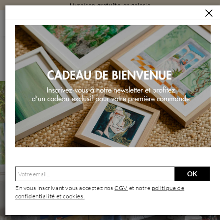
Livraison
gratuite
en galerie
ARTISTES
MORACCHINI LAURENCE
Moracchini Laurence | Artiste Contemporain : Oeuvres &
Biographie
OK
En vous inscrivant vous acceptez nos
CGV
et notre
politique de
confidentialité et cookies.