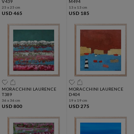
v439
m494
25 x 25 cm
13 x 13 cm
USD 465
USD 185
MORACCHINI LAURENCE
MORACCHINI LAURENCE
t389
d404
36 x 36 cm
19 x 19 cm
USD 800
USD 275