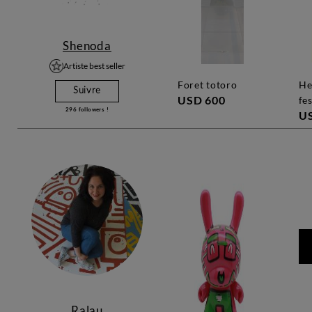
Shenoda
Artiste best seller
foret totoro
hello kitty neon
Suivre
USD 600
fes
296
followers !
U
Ralau