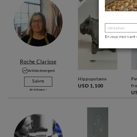
En vous inscrivant
Roche Clarisse
Artiste émergent
hippopotame
petit manchot du
Suivre
USD 1,100
fr
86
followers !
U