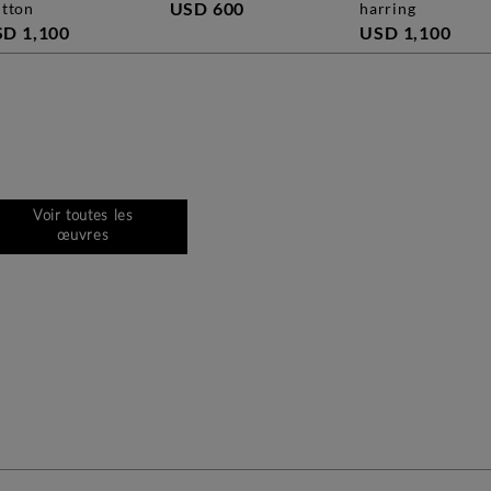
USD 600
itton
harring
D 1,100
USD 1,100
Voir toutes les
œuvres