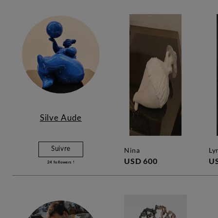
Silve Aude
Suivre
nina
ly
USD 600
U
24
followers !