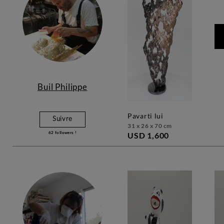
Buil Philippe
pavarti lui
Suivre
31 x 26 x 70 cm
62
followers !
USD 1,600