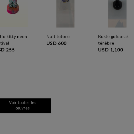
nuit totoro
buste goldorak
USD 600
tival
ténèbre
SD 255
USD 1,100
Voir toutes les
œuvres