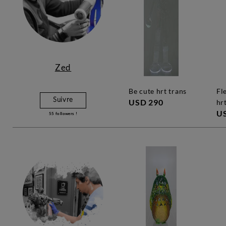
Zed
be cute hrt trans
flexo be thinker
Suivre
USD 290
hr
U
55
followers !