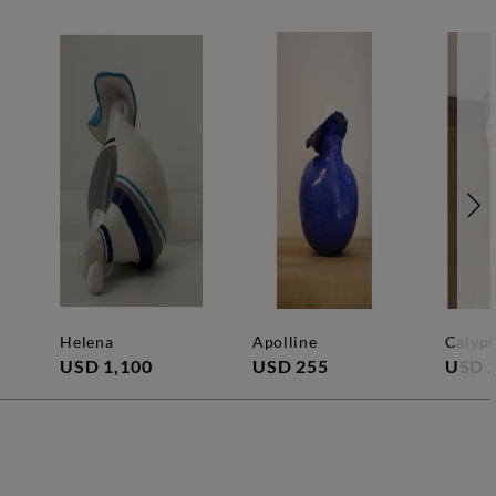
helena
apolline
calyp
USD 1,100
USD 255
USD 