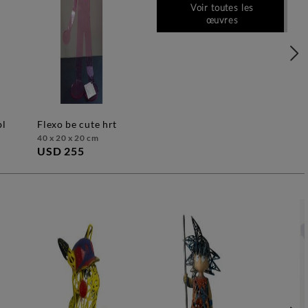
Voir toutes les
œuvres
bl
flexo be cute hrt
40 x 20 x 20 cm
USD 255