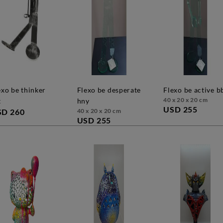
flexo be desperate
flexo be active b
40 x 20 x 20 cm
t
hny
USD 255
SD 260
40 x 20 x 20 cm
USD 255