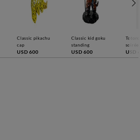
classic pikachu
classic kid goku
totoro umbrekka
cap
standing
soirée
USD 600
USD 600
USD 