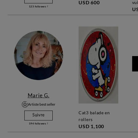
USD 600
vu
123
followers !
US
Marie G.
Artiste best seller
cat3 balade en
Suivre
rollers
194
followers !
USD 1,100