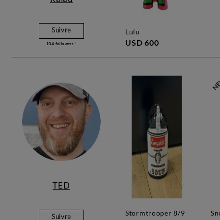
Suivre
lulu
USD 600
104
followers !
TED
stormtrooper 8/9
snoopy louis
Suivre