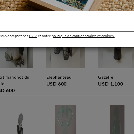
 vous acceptez nos
CGV
et notre
politique de confidentialité et cookies.
éléphanteau
gazelle
USD 600
USD 1,100
oid
SD 600