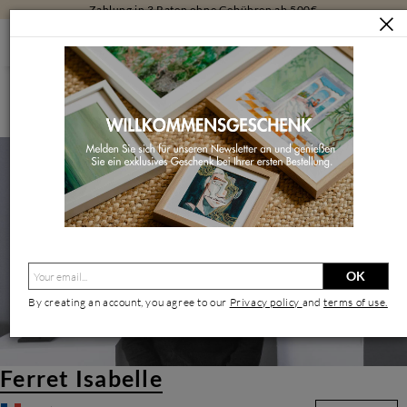
Kostenlose Rücksendungen 30 Tage
KÜNSTLER/INNEN
FERRET ISABELLE
Ferret Isabelle | Zeitgenössischer Künstler
OK
By creating an account, you agree to our
Privacy policy
and
terms of use.
Ferret Isabelle