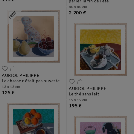
parier la fin de l'été
80 x 80 cm
2.200 €
AURIOL PHILIPPE
la chasse n'était pas ouverte
13 x 13 cm
AURIOL PHILIPPE
125 €
le thé sans lait
19 x 19 cm
195 €