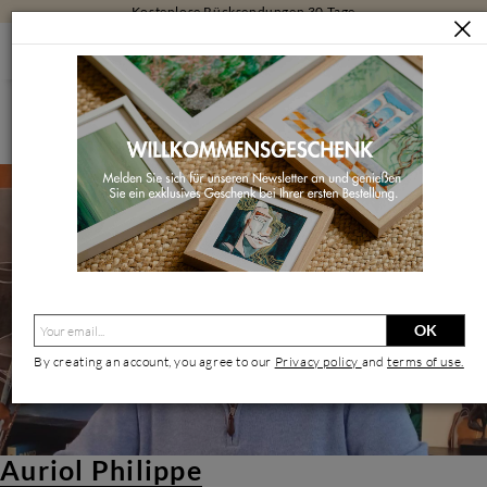
Kostenlose Rücksendungen 30 Tage
KÜNSTLER/INNEN
AURIOL PHILIPPE
Auriol Philippe | Zeitgenössischer Künstler
OK
By creating an account, you agree to our
Privacy policy
and
terms of use.
Auriol Philippe