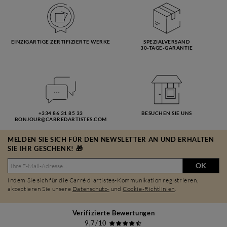
EINZIGARTIGE ZERTIFIZIERTE WERKE
SPEZIALVERSAND
30-TAGE-GARANTIE
+334 86 31 85 33
BESUCHEN SIE UNS
BONJOUR@CARREDARTISTES.COM
MELDEN SIE SICH FÜR DEN NEWSLETTER AN UND ERHALTEN
SIE IHR GESCHENK! 🎁
OK
Indem Sie sich für die Carré d'artistes-Kommunikation registrieren,
akzeptieren Sie unsere
Datenschutz-
und
Cookie-Richtlinien
.
Verifizierte Bewertungen
9,7/10