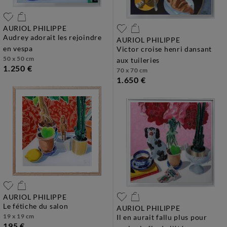
AURIOL PHILIPPE
audrey adorait les rejoindre
AURIOL PHILIPPE
en vespa
victor croise henri dansant
50 x 50 cm
aux tuileries
1.250 €
70 x 70 cm
1.650 €
AURIOL PHILIPPE
le fétiche du salon
AURIOL PHILIPPE
19 x 19 cm
il en aurait fallu plus pour
195 €