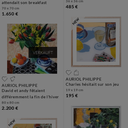
36 x 36 cm
attendait son breakfast
485 €
70 x 70 cm
1.650 €
VERKAUFT
AURIOL PHILIPPE
charles hésitait sur son jeu
AURIOL PHILIPPE
19 x 19 cm
david et andy fêtaient
195 €
différemment la fin de l'hiver
80 x 80 cm
2.200 €