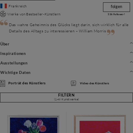
Frankreich
folgen
Werke von Bestseller-Künstlern
536
Follower !
Das wahre Geheimnis des Glücks liegt darin, sich wirklich für alle
Details des Alltags zu interessieren – William Morris
Über
Inspirationen
Ausstellungen
Wichtige Daten
Porträt des Künstlers
Video des Künstlers
FILTERN
(148 Kunstwerke)