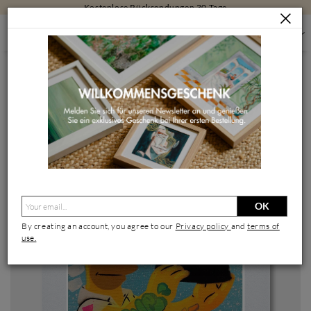
Kostenlose Rücksendungen 30 Tage
MALEREI
MALEREI NACH GRÖSSE
KLEINFORMATIGE MALEREI
HOMER MOUSSE
Gemälde Homer Mousse von Lemoine Mael | Gemälde Pop-Art
Pop-Ikonen Graffiti Acryl
OK
By creating an account, you agree to our
Privacy policy
and
terms of
use.