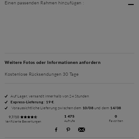
Einen passenden Rahmen hinzufügen :
Ohne Rahmen
Simplicité mat
Simplicité mat
Si
+ 35 €
+ 35 €
Weitere Fotos oder Informationen anfordern
Kostenlose Rücksendungen 30 Tage
Auf Lager, versandt innerhalb von 24 Stunden
Express-Lieferung
:
19 €
.
Voraussichtliche Lieferung zwischen dem
10/08
und dem
14/08
1 475
0
9,7/10
Aufrufe
Favoriten
Verifizierte Bewertungen