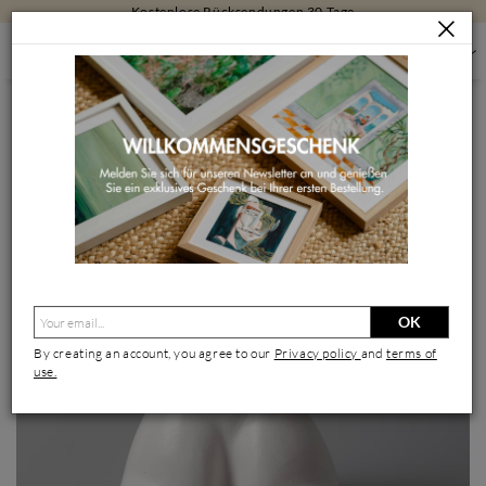
Kostenlose Rücksendungen 30 Tage
SKULPTUREN
SKULPTUREN NACH GRÖSSE
MITTELGROSSE SKULPTUREN
OURS
Skulptur Ours von Nathalie Roverato | Skulptur Figurativ Tiere
Keramik
OK
By creating an account, you agree to our
Privacy policy
and
terms of
use.