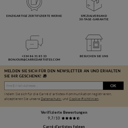
EINZIGARTIGE ZERTIFIZIERTE WERKE
SPEZIALVERSAND
30-TAGE-GARANTIE
+334 86 31 85 33
BESUCHEN SIE UNS
BONJOUR@CARREDARTISTES.COM
MELDEN SIE SICH FÜR DEN NEWSLETTER AN UND ERHALTEN
SIE IHR GESCHENK! 🎁
OK
Indem Sie sich für die Carré d'artistes-Kommunikation registrieren,
akzeptieren Sie unsere
Datenschutz-
und
Cookie-Richtlinien
.
Verifizierte Bewertungen
9,7/10
Carré d'artistes folgen