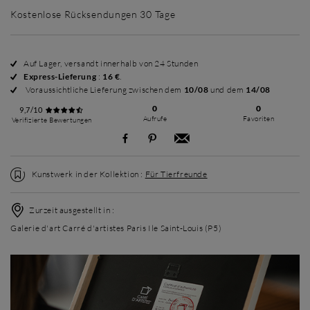
Kostenlose Rücksendungen 30 Tage
Auf Lager, versandt innerhalb von 24 Stunden
Express-Lieferung
:
16 €
.
Voraussichtliche Lieferung zwischen dem
10/08
und dem
14/08
0
0
9,7/10
Aufrufe
Favoriten
Verifizierte Bewertungen
Kunstwerk in der Kollektion :
Für Tierfreunde
Zurzeit ausgestellt in :
Galerie d'art Carré d'artistes Paris Ile Saint-Louis (P5)