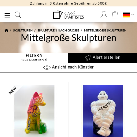
Kostenlose Rücksendungen 30 Tage
SKULPTUREN
SKULPTUREN NACH GRÖSSE
MITTELGROSSE SKULPTUREN
Mittelgroße Skulpturen
FILTERN
Alert erstellen
(223 Kunstwerke)
Ansicht nach Künstler