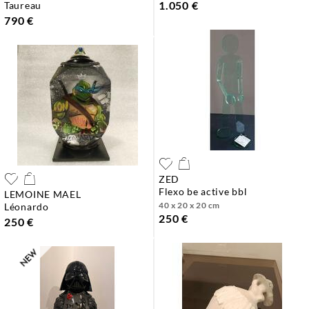
1.050 €
taureau
790 €
ZED
flexo be active bbl
LEMOINE MAEL
40 x 20 x 20 cm
léonardo
250 €
250 €