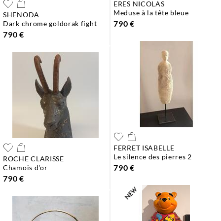
ERES NICOLAS
meduse à la tête bleue
SHENODA
790 €
dark chrome goldorak fight
790 €
FERRET ISABELLE
le silence des pierres 2
ROCHE CLARISSE
790 €
chamois d'or
790 €