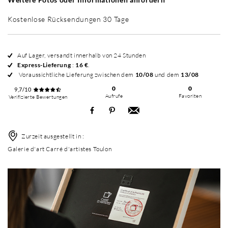
Kostenlose Rücksendungen 30 Tage
Auf Lager, versandt innerhalb von 24 Stunden
Express-Lieferung
:
16 €
.
Voraussichtliche Lieferung zwischen dem
10/08
und dem
13/08
0
0
9,7/10
Aufrufe
Favoriten
Verifizierte Bewertungen
Zurzeit ausgestellt in :
Galerie d'art Carré d'artistes Toulon