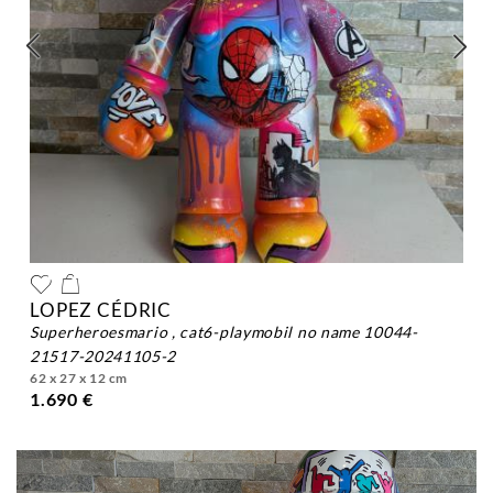
LOPEZ CÉDRIC
superheroesmario , cat6-playmobil no name 10044-
21517-20241105-2
62 x 27 x 12 cm
1.690 €