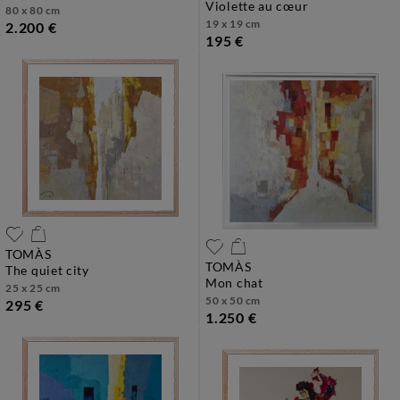
violette au cœur
80 x 80 cm
19 x 19 cm
2.200 €
195 €
TOMÀS
TOMÀS
the quiet city
mon chat
25 x 25 cm
50 x 50 cm
295 €
1.250 €