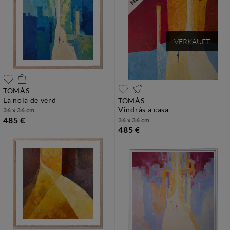
VERKAUFT
TOMÀS
la noia de verd
TOMÀS
vindràs a casa
36 x 36 cm
485 €
36 x 36 cm
485 €