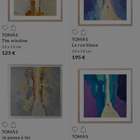
TOMÀS
TOMÀS
the window
la rue bleue
13 x 13 cm
19 x 19 cm
125 €
195 €
TOMÀS
TOMÀS
je pense à toi