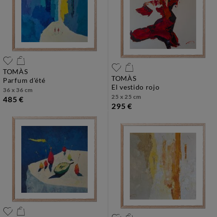
TOMÀS
TOMÀS
parfum d'été
el vestido rojo
36 x 36 cm
25 x 25 cm
485 €
295 €