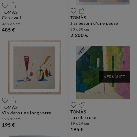
TOMÀS
cap avall
TOMÀS
j'ai besoin d'une pause
36 x 36 cm
485 €
80 x 80 cm
2.200 €
VERKAUFT
TOMÀS
TOMÀS
vin dans une long verre
la robe rose
19 x 19 cm
19 x 19 cm
195 €
195 €