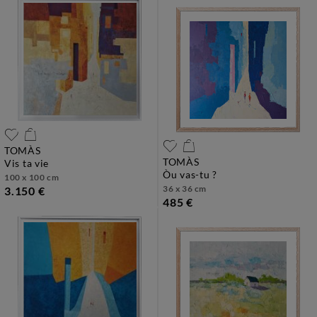
TOMÀS
TOMÀS
vis ta vie
òu vas-tu ?
100 x 100 cm
36 x 36 cm
3.150 €
485 €