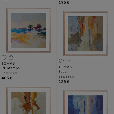
195 €
TOMÀS
TOMÀS
printemps
suau
36 x 36 cm
13 x 13 cm
485 €
125 €