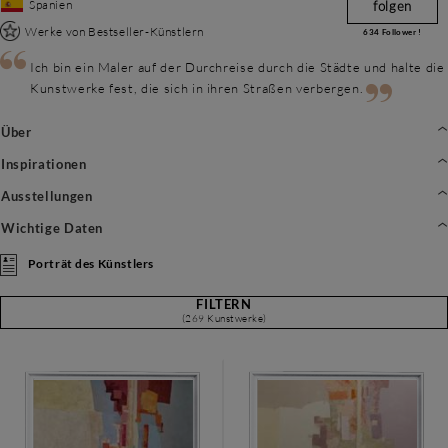
Spanien
folgen
Werke von Bestseller-Künstlern
634
Follower !
Ich bin ein Maler auf der Durchreise durch die Städte und halte die
Kunstwerke fest, die sich in ihren Straßen verbergen.
Über
Inspirationen
Ausstellungen
Wichtige Daten
Porträt des Künstlers
FILTERN
(269 Kunstwerke)