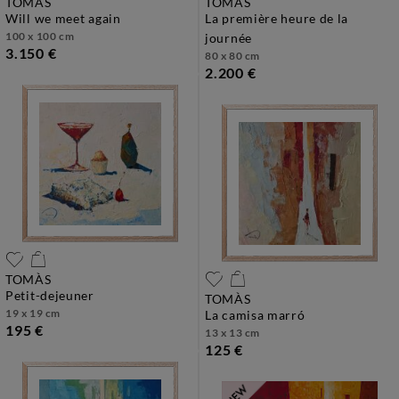
TOMÀS
TOMÀS
will we meet again
la première heure de la
100 x 100 cm
journée
3.150 €
80 x 80 cm
2.200 €
TOMÀS
petit-dejeuner
TOMÀS
19 x 19 cm
la camisa marró
195 €
13 x 13 cm
125 €