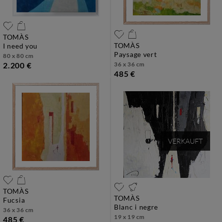
TOMÀS
TOMÀS
i need you
paysage vert
80 x 80 cm
2.200 €
36 x 36 cm
485 €
VERKAUFT
TOMÀS
TOMÀS
fucsia
blanc i negre
36 x 36 cm
19 x 19 cm
485 €