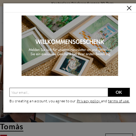
Kostenlose Rücksendungen 30 Tage
KÜNSTLER/INNEN
TOMÀS
Tomàs | Zeitgenössischer Künstler
OK
By creating an account, you agree to our
Privacy policy
and
terms of use.
Tomàs