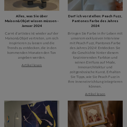
Sie sind Künstler?
Alles, was Sie über
Darf ich vorstellen: Peach Fuzz,
Nehmen Sie Kontakt mit uns auf! Wir heißen
Maison&Objet wissen müssen -
Pantones Farbe des Jahres
vielversprechende Talente aus der ganzen Welt willkommen,
Januar 2024
2024
um ihre Kunstwerke zu präsentieren.
Maler, Bildhauer, Illustratoren - wir arbeiten derzeit mit 600
Carré d'artistes ist wieder auf der
Bringen Sie Farbe in Ihr Leben mit
Künstlern aus den unterschiedlichsten Bereichen zusammen
Maison&Objet vertreten, um sich
unserem exklusiven Interview
inspirieren zu lassen und die
mit Peach Fuzz, Pantones Farbe
und freuen uns darauf, auch Ihren zu entdecken.
Trends zu entdecken, die in den
des Jahres 2024! Entdecken Sie
Die Qualität unserer Kunstwerke bleibt unsere Priorität und
kommenden Monaten den Ton
die Geschichte hinter diesem
wir vertreten Sie in mehreren Galerien unseres Netzwerks
angeben werden.
faszinierenden Farbton und
(Lyon, Saint-Etienne, Toulouse...).
seinen Einfluss auf Mode,
Wie kommen Sie zu unserer
Artikel lesen
Innenarchitektur und
zeitgenössische Kunst. Erhalten
Galerie für zeitgenössische
Sie Tipps, wie Sie Peach Fuzz in
Kunst?
Ihre Inneneinrichtung integrieren
können.
Carré d'artistes Saint-Germain-en-Laye befindet sich in der
Artikel lesen
3/5 Rue des Louviers, 78100 Saint-Germain-en-Laye.
Anfahrt mit der RER A: Haltestelle Sait Germain en Laye (ca. 5
Minuten zu Fuß).
Unsere Kunstgalerie Saint-Germain-en-Laye befindet sich in
der Nähe des Musée d'archéologie nationale sowie des
Schlosses von Saint-Germain-en-Laye, das als eines der