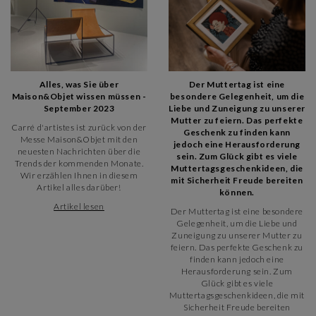
schönsten Schlösser der Ile-de-France bekannt ist.
Alles, was Sie über
Der Muttertag ist eine
Maison&Objet wissen müssen -
besondere Gelegenheit, um die
September 2023
Liebe und Zuneigung zu unserer
Mutter zu feiern. Das perfekte
Carré d'artistes ist zurück von der
Geschenk zu finden kann
Messe Maison&Objet mit den
jedoch eine Herausforderung
neuesten Nachrichten über die
sein. Zum Glück gibt es viele
Trends der kommenden Monate.
Muttertagsgeschenkideen, die
Wir erzählen Ihnen in diesem
mit Sicherheit Freude bereiten
Artikel alles darüber!
können.
Artikel lesen
Der Muttertag ist eine besondere
Gelegenheit, um die Liebe und
Zuneigung zu unserer Mutter zu
feiern. Das perfekte Geschenk zu
finden kann jedoch eine
Herausforderung sein. Zum
Glück gibt es viele
Muttertagsgeschenkideen, die mit
Sicherheit Freude bereiten