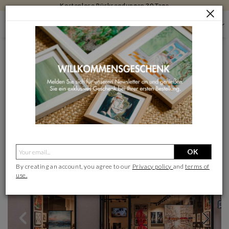
Kostenlose Rücksendungen 30 Tage
GALERIEN FÜR ZEITGENÖSSISCHE KUNST
YVELINES
KUNSTGALERIE CARRÉ D'ARTISTES SAINT-GERMAIN-EN-LAYE
KUNSTGALERIE CARRÉ D'ARTISTES SAINT-
GERMAIN-EN-LAYE
Als meine Lieblingsgalerie auswählen
OK
By creating an account, you agree to our
Privacy policy
and
terms of
use.