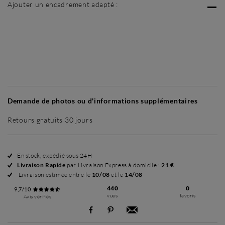
Ajouter un encadrement adapté :
Sans cadre
Simplicité mat
Simplicité mat
Si
+ 15 €
+ 15 €
Demande de photos ou d'informations supplémentaires
Retours gratuits 30 jours
En stock, expédié sous 24H
Livraison Rapide
par Livraison Express à domicile :
21 €
.
Livraison estimée entre le
10/08
et le
14/08
440
0
9,7/10
vues
favoris
Avis vérifiés