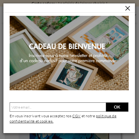
Carte cadeau
: Le plaisir de laisser choisir !
PEINTURES
PEINTURES PAR FORMAT
PEINTURES PETIT FORMAT
BATMAN POP
Peinture Batman Pop par Lemoine Mael | Tableau Street Art
Icones Pop Graffiti Acrylique
OK
En vous inscrivant vous acceptez nos
CGV
et notre
politique de
confidentialité et cookies.