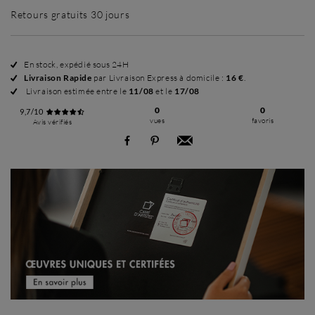
Retours gratuits 30 jours
En stock, expédié sous 24H
Livraison Rapide
par Livraison Express à domicile :
16 €
.
Livraison estimée entre le
11/08
et le
17/08
0
0
9,7/10
vues
favoris
Avis vérifiés