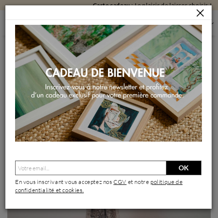
Carte cadeau
: Le plaisir de laisser choisir !
SCULPTURES
SCULPTURES PAR FORMAT
SCULPTURES MOYEN FORMAT
SILHOUETTE 12
Sculpture Silhouette 12 par Escoffier Odile | Sculpture
Figuratif Raku
OK
En vous inscrivant vous acceptez nos
CGV
et notre
politique de
confidentialité et cookies.