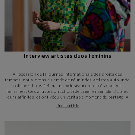
Interview artistes duos féminins
A l’occasion de la journée internationale des droits des
femmes, nous avons eu envie de réunir des artistes autour de
collaborations à 4 mains exclusivement et résolument
féminines. Ces artistes ont choisi de créer ensemble, d’après
leurs affinités, et ont vécu un véritable moment de partage. A
l’instar de la fraternité, le lien qui s’est tissé entre ces artistes
Lire l'article
est celui de la sororité, unies par la passion de l’art. Elles nous
partagent aujourd’hui leurs ressentis sur cette expérience
unique mais aussi leurs points de vue sur ce que signifie d’être
une artiste femme en 2023.