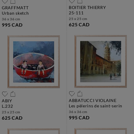
BOITIER THIERRY
GRAFFMATT
25-111
urban sketch
25 x 25 cm
36 x 36 cm
625 CAD
995 CAD
ABBATUCCI VIOLAINE
ABIY
les pèlerins de saint-serin
l.232
36 x 36 cm
25 x 25 cm
995 CAD
625 CAD