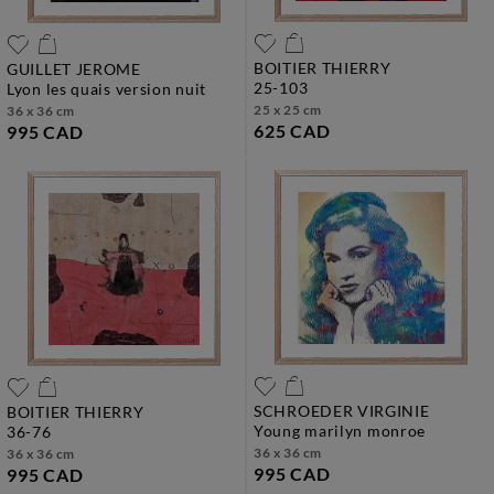
BOITIER THIERRY
GUILLET JEROME
25-103
lyon les quais version nuit
25 x 25 cm
36 x 36 cm
625 CAD
995 CAD
SCHROEDER VIRGINIE
BOITIER THIERRY
young marilyn monroe
36-76
36 x 36 cm
36 x 36 cm
995 CAD
995 CAD