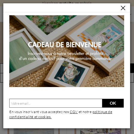
Livraison
gratuite
en galerie
PEINTURES
PEINTURES PAR FORMAT
PEINTURES PETIT FORMAT
Peintures petit format
FILTRER
Créer une alerte
(20648 œuvres)
Vue par artiste
OK
En vous inscrivant vous acceptez nos
CGV
et notre
politique de
confidentialité et cookies.