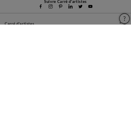
Suivre Carré d'artistes
Carré d'artistes
Pour les artistes
Devenir franchisé
Pour les entreprises
À propos
Aide & Guides
Mentions légales
Conditions générales d'utilisation
Vie privée et cookies
Plan du site