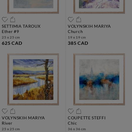
SETTIMIA TAROUX
VOLYNSKIH MARIYA
ether #9
church
25 x 25 cm
19 x 19 cm
625 CAD
385 CAD
VOLYNSKIH MARIYA
COUPETTE STEFFI
river
chic
25 x 25 cm
36 x 36 cm