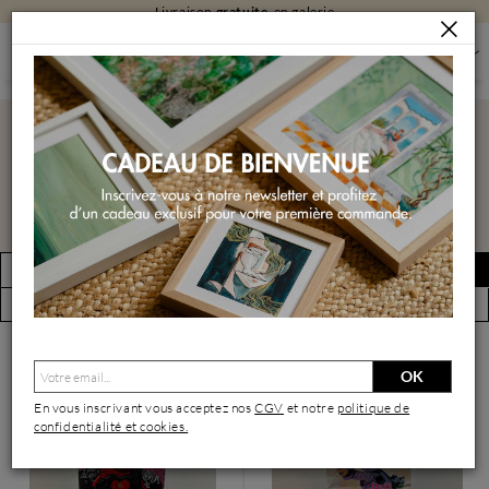
Livraison
gratuite
en galerie
SCULPTURES
SCULPTURES PAR TECHNIQUE
SCULPTURES D'OBJETS DETOURNES
Sculptures d'objets
detournes
FILTRER
Créer une alerte
(3 œuvres)
Vue par artiste
OK
En vous inscrivant vous acceptez nos
CGV
et notre
politique de
confidentialité et cookies.