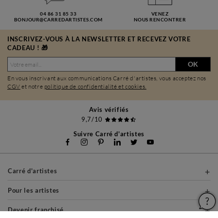
04 86 31 85 33
VENEZ
BONJOUR@CARREDARTISTES.COM
NOUS RENCONTRER
INSCRIVEZ-VOUS À LA NEWSLETTER ET RECEVEZ VOTRE
CADEAU ! 🎁
OK
En vous inscrivant aux communications Carré d'artistes, vous acceptez nos
CGV
et notre
politique de confidentialité et cookies.
Avis vérifiés
9,7/10
Suivre Carré d'artistes
Carré d'artistes
Pour les artistes
Devenir franchisé