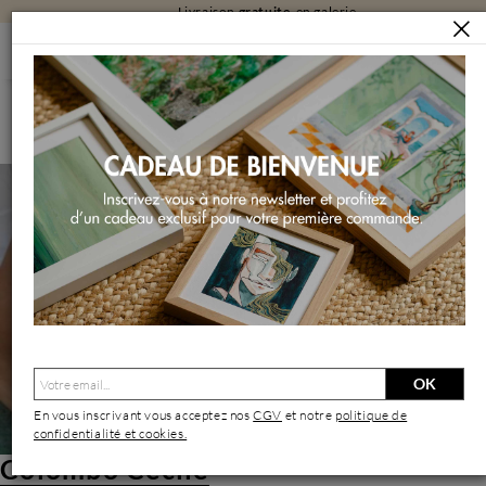
Livraison
gratuite
en galerie
ARTISTES
COLOMBO CÉCILE
Colombo Cécile | Artiste Contemporain : Oeuvres & Biographie
OK
En vous inscrivant vous acceptez nos
CGV
et notre
politique de
confidentialité et cookies.
Colombo Cécile