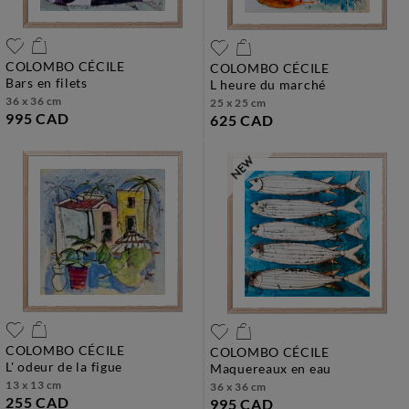
COLOMBO CÉCILE
COLOMBO CÉCILE
bars en filets
l heure du marché
36 x 36 cm
25 x 25 cm
995 CAD
625 CAD
COLOMBO CÉCILE
COLOMBO CÉCILE
l' odeur de la figue
maquereaux en eau
13 x 13 cm
36 x 36 cm
255 CAD
995 CAD