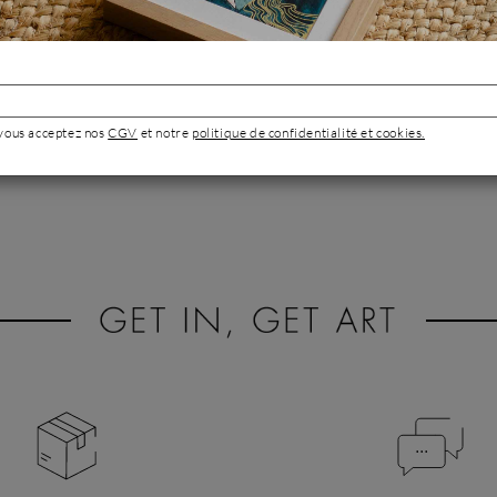
chose.
Mais au-delà de c
introspection af
forment de véri
souvenir.
Lire plus ...
 vous acceptez nos
CGV
et notre
politique de confidentialité et cookies.
Portrait de 