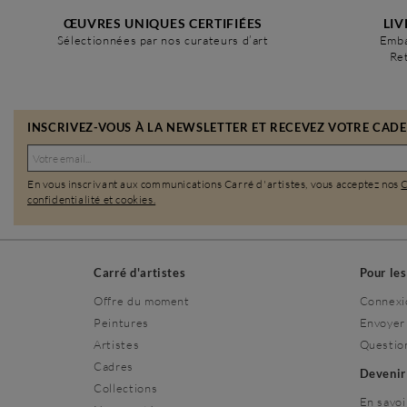
ŒUVRES UNIQUES CERTIFIÉES
LIV
Sélectionnées par nos curateurs d’art
Emba
Ret
INSCRIVEZ-VOUS À LA NEWSLETTER ET RECEVEZ VOTRE CADEA
En vous inscrivant aux communications Carré d'artistes, vous acceptez nos
confidentialité et cookies.
Carré d'artistes
Pour le
Offre du moment
Connexi
Peintures
Envoyer
Artistes
Questio
Cadres
Deveni
Collections