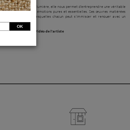
ette exploration de la lumière, elle nous permet d’entreprendre une véritable
in de renouer avec des émotions pures et essentielles. Ses œuvres matiérées
tables brèches dans lesquelles chacun peut s’immiscer et renouer avec un
OK
Vidéo de l'artiste
l'artiste