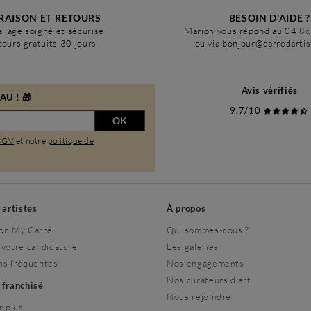
RAISON ET RETOURS
BESOIN D'AIDE ?
llage soigné et sécurisé
Marion vous répond au 04 8
ours gratuits 30 jours
ou via bonjour@carredarti
Avis vérifiés
U ! 🎁
9,7/10
OK
CGV
et notre
politique de
s artistes
À propos
on My Carré
Qui sommes-nous ?
 votre candidature
Les galeries
ns fréquentes
Nos engagements
Nos curateurs d'art
r franchisé
Nous rejoindre