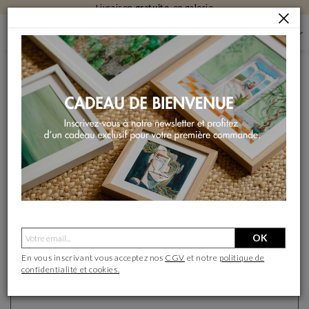
Livraison
gratuite
en galerie
S'IDENTIFIER
S'IDENTIFIER
Continuer avec Google
Continuer avec Facebook
- OU -
OK
J'ai déjà un compte
Nouveau client ?
En vous inscrivant vous acceptez nos
CGV
et notre
politique de
confidentialité et cookies.
Adresse mail