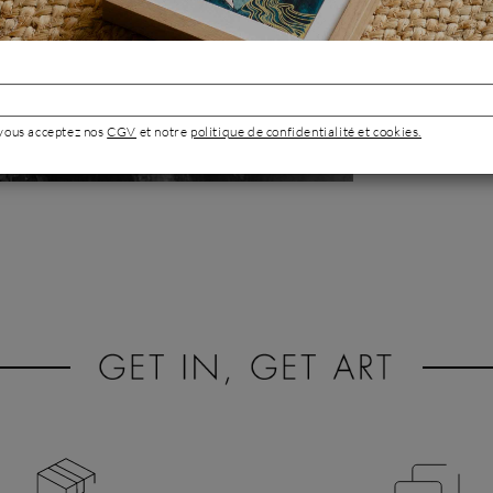
l’international,
sculpture autour 
Portrait de 
 vous acceptez nos
CGV
et notre
politique de confidentialité et cookies.