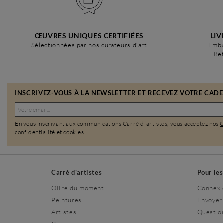
ŒUVRES UNIQUES CERTIFIÉES
LIV
Sélectionnées par nos curateurs d’art
Emba
Ret
INSCRIVEZ-VOUS À LA NEWSLETTER ET RECEVEZ VOTRE CADEA
En vous inscrivant aux communications Carré d'artistes, vous acceptez nos
confidentialité et cookies.
Carré d'artistes
Pour le
Offre du moment
Connexi
Peintures
Envoyer
Artistes
Questio