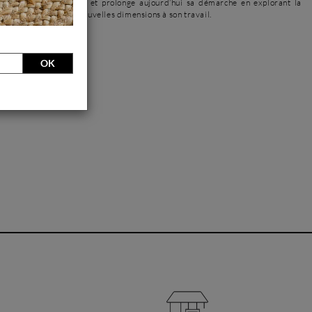
 il expose régulièrement et prolonge aujourd’hui sa démarche en explorant la
du métal, ouvrant de nouvelles dimensions à son travail.
l'artiste
OK