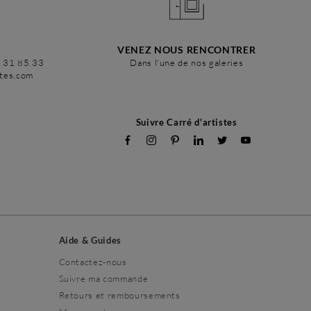
VENEZ NOUS RENCONTRER
6 31 85 33
Dans l'une de nos galeries
stes.com
Suivre Carré d'artistes
Aide & Guides
Contactez-nous
Suivre ma commande
Retours et remboursements