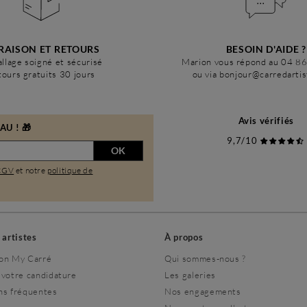
RAISON ET RETOURS
BESOIN D'AIDE ?
llage soigné et sécurisé
Marion vous répond au 04 8
ours gratuits 30 jours
ou via bonjour@carredarti
Avis vérifiés
U ! 🎁
9,7/10
OK
CGV
et notre
politique de
s artistes
À propos
on My Carré
Qui sommes-nous ?
 votre candidature
Les galeries
ns fréquentes
Nos engagements